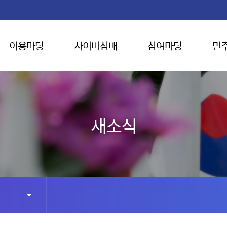
이용마당
사이버참배
참여마당
민
새소식