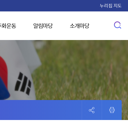
누리집 지도
주화운동
알림마당
소개마당