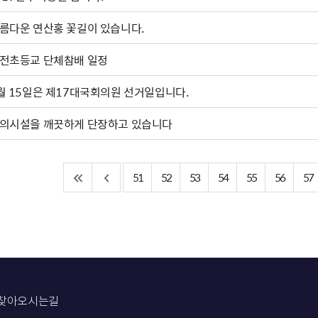
름다운 연산홍 꽃길이 있습니다.
전초등교 단체참배 일정
월 15일은 제17대국회의원 선거일입니다.
의시설을 깨끗하게 단장하고 있습니다
51
52
53
54
55
56
57
찾아오시는길