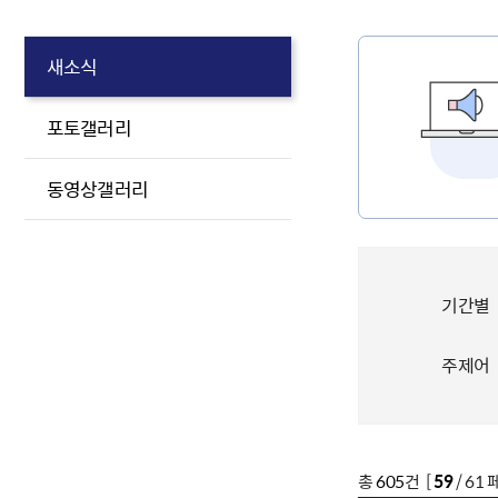
새소식
포토갤러리
동영상갤러리
기간별
주제어
총
605
건 [
59
/ 61 