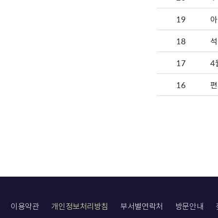
19
아
18
석
17
4
16
편
이용약관
개인정보처리방침
부서별연락처
방문안내