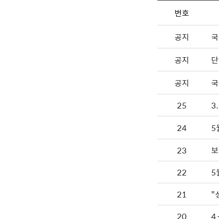
번호
공지
국
공지
단
공지
국
25
3
24
5
23
보
22
5
21
"
20
4