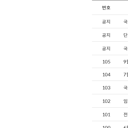
번호
공지
국
공지
단
공지
국
105
104
7
103
국
102
임
101
전
100
6