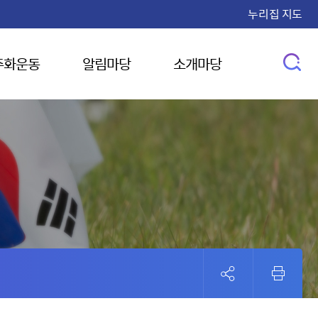
누리집 지도
주화운동
알림마당
소개마당