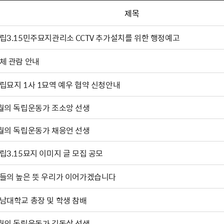
제목
립3.15민주묘지관리소 CCTV 추가설치를 위한 행정예고
체 관람 안내
립묘지 1사 1묘역 예우 협약 신청안내
9월의 독립운동가 조소앙 선생
월의 독립운동가 채응언 선생
립3.15묘지 이미지 글 모집 공모
들의 높은 뜻 우리가 이어가겠습니다
남대학교 총장 및 학생 참배
월의 독립운동가 김동삼 선생