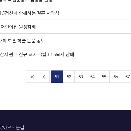
.15정신과 함께하는 결혼 서약식
 어린이집 원생참배
7회 보훈 학술 논문 공모
산시 관내 신규 교사 국립3.15묘지 참배
51
52
53
54
55
56
57
찾아오시는길