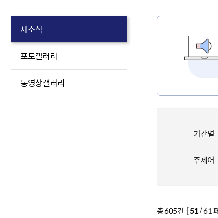
새소식
포토갤러리
동영상갤러리
기간별
주제어
총
605
건 [
51
/ 61 