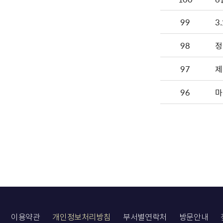
99
3
98
정
97
제
96
마
이용약관
개인정보처리방침
부서별연락처
방문안내