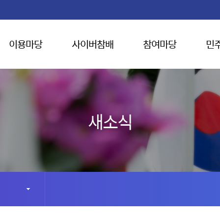
이용마당
사이버참배
참여마당
민
새소식