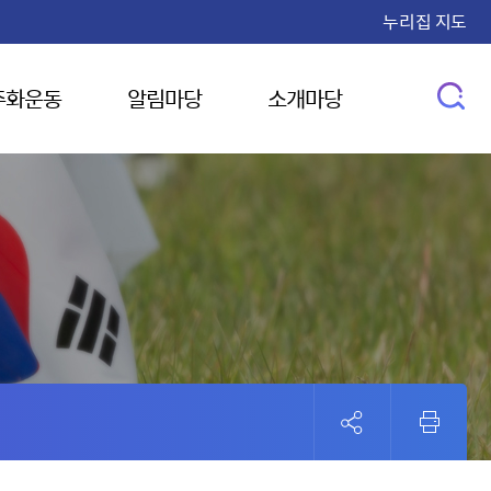
누리집 지도
주화운동
알림마당
소개마당