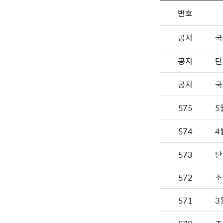
번호
공지
국
공지
단
공지
국
575
5
574
4
573
단
572
조
571
3