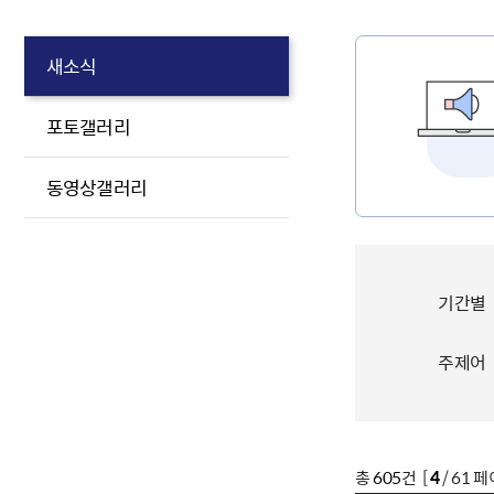
새소식
포토갤러리
동영상갤러리
기간별
주제어
총
605
건 [
4
/ 61 페