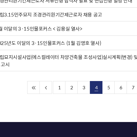
경관리원기간제근로자 서류전형 합격자 발표 및 면접전형 일정 안내
립3.15민주묘지 조경관리원기간제근로자 채용 공고
월 이달의 3·15인물포커스 < 김용실 열사>
025년도 이달의 3·15인물포커스 (1월 김영호 열사)
립묘지시설사업(에스컬레이터 차양건축물 조성사업)실시계획(변경) 및
 고시
1
2
3
4
5
6
7