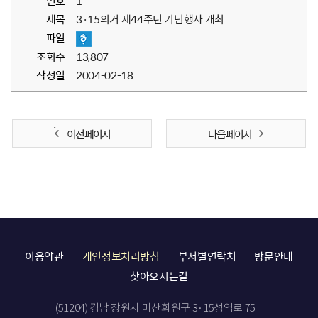
번호
1
제목
3·15의거 제44주년 기념행사 개최
파일
조회수
13,807
작성일
2004-02-18
이전 페이지
다음 페이지
이용약관
개인정보처리방침
부서별연락처
방문안내
찾아오시는길
(51204) 경남 창원시 마산회원구 3·15성역로 75