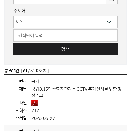
주제어
검색
총
605
건 [
61
/ 61 페이지 ]
번호
공지
제목
국립3.15민주묘지관리소 CCTV 추가설치를 위한 행
정예고
파일
조회수
717
작성일
2026-05-27