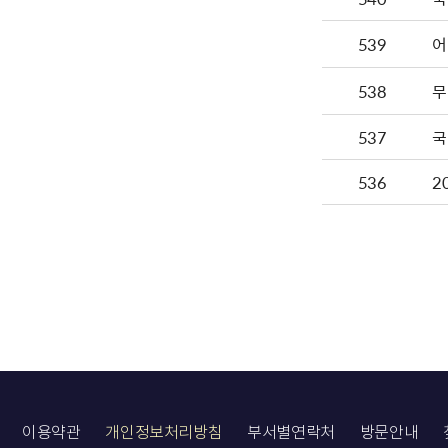
539
어
538
무
537
국
536
2
이용약관
개인정보처리방침
부서별연락처
방문안내