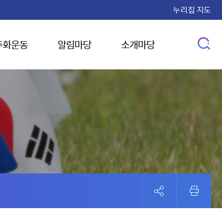
누리집 지도
주화운동
알림마당
소개마당