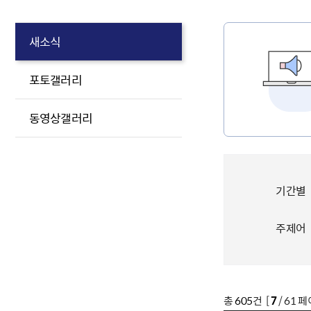
새소식
포토갤러리
동영상갤러리
기간별
주제어
총
605
건 [
7
/ 61 페