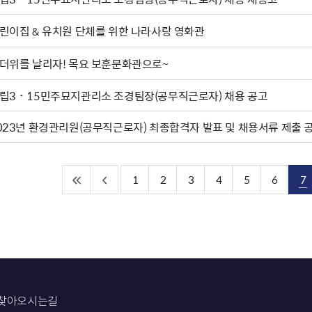
린이집 & 유치원 단체를 위한 나라사랑 영화관
더위를 날리자! 목요 보훈문화관으로~
립3˙15민주묘지관리소 조경팀장(공무직근로자) 채용 공고
023년 환경관리원(공무직근로자) 최종합격자 발표 및 채용서류 제출 
1
2
3
4
5
6
7
찾아오시는길