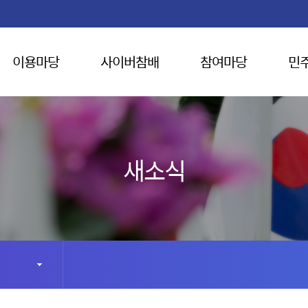
이용마당
사이버참배
참여마당
민
새소식