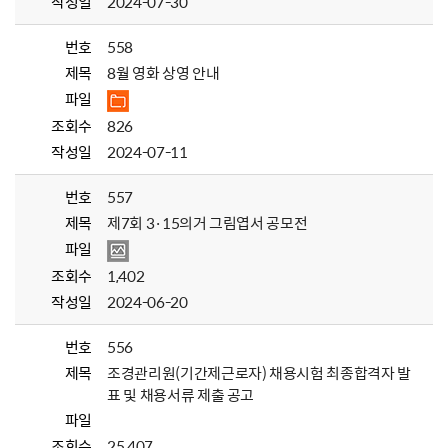
작성일
2024-07-30
번호
558
제목
8월 영화 상영 안내
파일
조회수
826
작성일
2024-07-11
번호
557
제목
제7회 3·15의거 그림엽서 공모전
파일
조회수
1,402
작성일
2024-06-20
번호
556
제목
조경관리원(기간제근로자) 채용시험 최종합격자 발
표 및 채용서류 제출 공고
파일
조회수
25,407