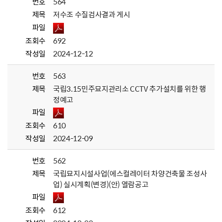
번호
564
제목
저수조 수질검사결과 게시
파일
조회수
692
작성일
2024-12-12
번호
563
제목
국립3.15민주묘지관리소 CCTV 추가설치를 위한 행
정예고
파일
조회수
610
작성일
2024-12-09
번호
562
제목
국립묘지시설사업(에스컬레이터 차양건축물 조성사
업) 실시계획(변경)(안) 열람공고
파일
조회수
612