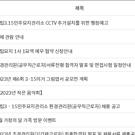
제목
립3.15민주묘지관리소 CCTV 추가설치를 위한 행정예고
체 관람 안내
립묘지 1사 1묘역 예우 협약 신청안내
경관리원(공무직근로자)서류전형 합격자 발표 및 면접시험 일정안내
023년 제6회 3·15의거 그림엽서 공모전 계획
2023년 작은 음악회】
립3˙15민주묘지관리소 환경관리원(공무직근로자) 채용 공고
월 가정의 달 가족 방문 이벤트
023년 조경관리원(기간제근로자) 최종합격자 발표 및 채용서류 제출