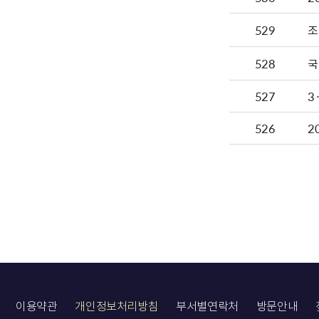
529
조
528
국
527
3
526
2
이용약관
개인정보처리방침
부서별연락처
방문안내