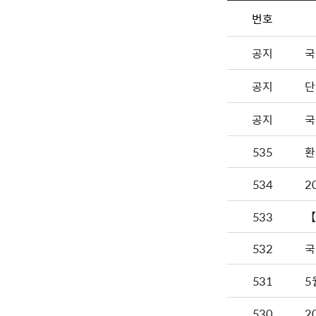
번호
공지
국
공지
단
공지
국
535
환
534
2
533
【
532
국
531
5
530
2