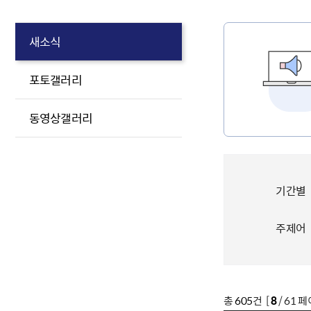
새소식
포토갤러리
동영상갤러리
기간별
주제어
총
605
건 [
8
/ 61 페