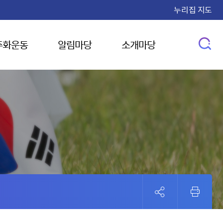
누리집 지도
주화운동
알림마당
소개마당