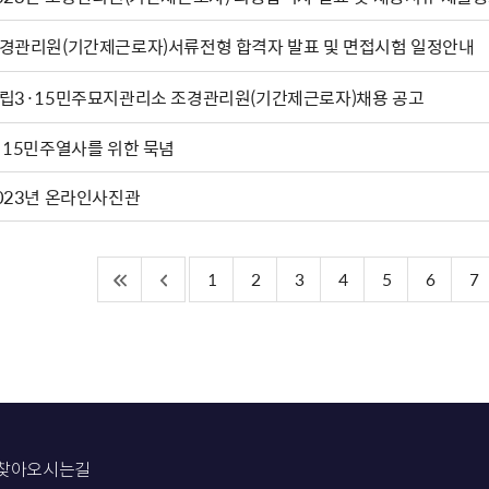
경관리원(기간제근로자)서류전형 합격자 발표 및 면접시험 일정안내
립3·15민주묘지관리소 조경관리원(기간제근로자)채용 공고
·15민주열사를 위한 묵념
023년 온라인사진관
1
2
3
4
5
6
7
찾아오시는길