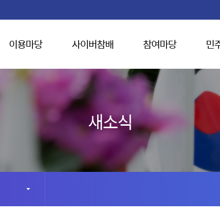
이용마당
사이버참배
참여마당
민
새소식