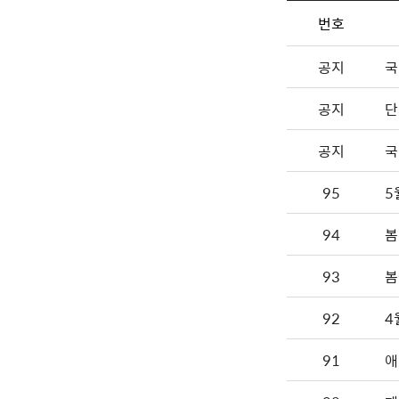
번호
공지
국
공지
단
공지
국
95
5
94
봄
93
봄
92
4
91
애