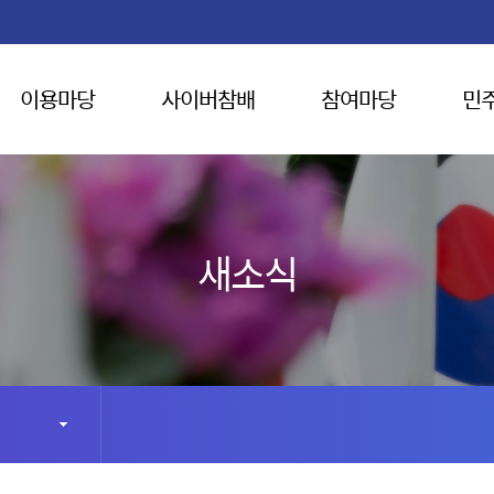
이용마당
사이버참배
참여마당
민
새소식