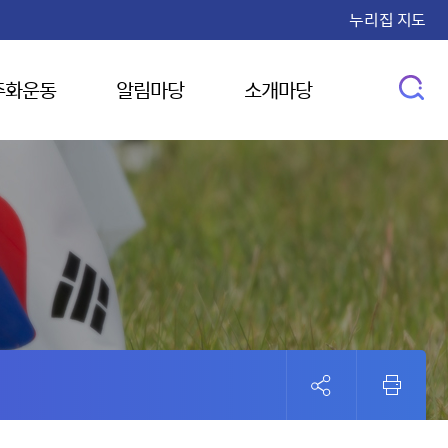
누리집 지도
주화운동
알림마당
소개마당