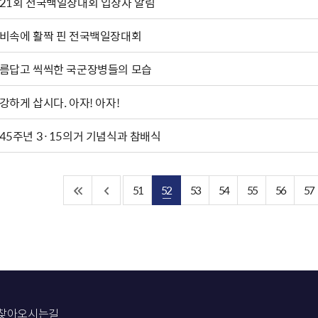
21회 전국백일장대회 입상자 알림
비속에 활짝 핀 전국백일장대회
름답고 씩씩한 국군장병들의 모습
건강하게 삽시다. 아자! 아자!
45주년 3·15의거 기념식과 참배식
51
52
53
54
55
56
57
찾아오시는길