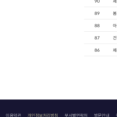
90
제
89
봄
88
아
87
86
제
이용약관
개인정보처리방침
부서별연락처
방문안내