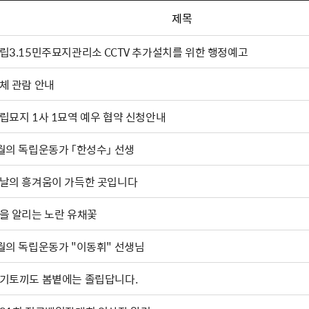
제목
립3.15민주묘지관리소 CCTV 추가설치를 위한 행정예고
체 관람 안내
립묘지 1사 1묘역 예우 협약 신청안내
월의 독립운동가 「한성수」 선생
날의 흥겨움이 가득한 곳입니다
을 알리는 노란 유채꽃
월의 독립운동가 "이동휘" 선생님
기토끼도 봄볕에는 졸립답니다.