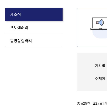
새소식
포토갤러리
동영상갤러리
기간별
주제어
총
605
건 [
52
/ 61 