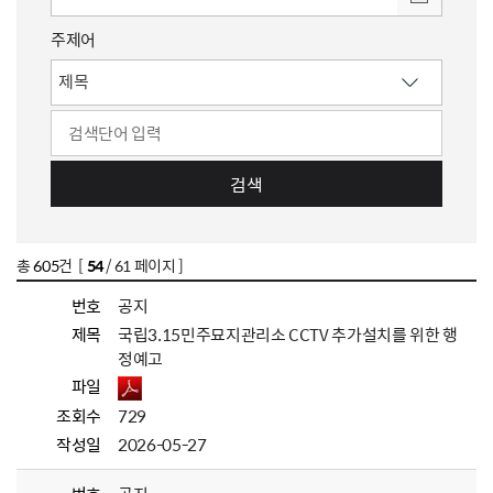
주제어
검색
총
605
건 [
54
/ 61 페이지 ]
번호
공지
제목
국립3.15민주묘지관리소 CCTV 추가설치를 위한 행
정예고
파일
조회수
729
작성일
2026-05-27