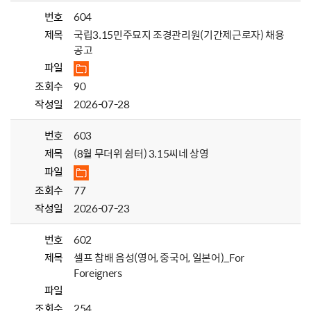
번호
604
제목
국립3.15민주묘지 조경관리원(기간제근로자) 채용
공고
파일
조회수
90
작성일
2026-07-28
번호
603
제목
(8월 무더위 쉼터) 3.15씨네 상영
파일
조회수
77
작성일
2026-07-23
번호
602
제목
셀프 참배 음성(영어, 중국어, 일본어)_For
Foreigners
파일
조회수
254