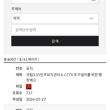
주제어
검색
총
605
건 [
1
/ 61 페이지 ]
번호
공지
제목
국립3.15민주묘지관리소 CCTV 추가설치를 위한 행
정예고
파일
조회수
717
작성일
2026-05-27