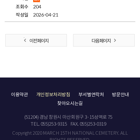
조회수
204
작성일
2026-04-21
이전 페이지
다음 페이지
이용약관
개인정보처리방침
부서별연락처
방문안내
찾아오시는길
(51204) 경남 창원시 마산회원구 3·15성역로 75
TEL. 055)253-9315
FAX. 055)253-0319
Copyright 2020 MARCH 15TH NATIONAL CEMETERY. ALL
RIGHTS RESERVED.