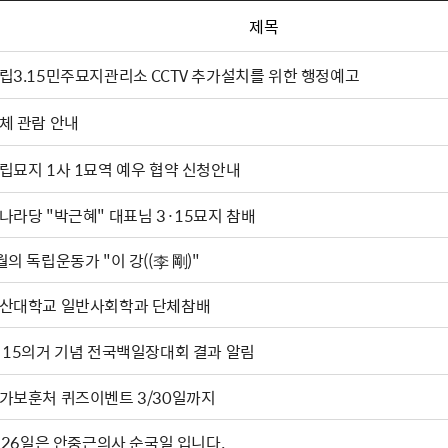
제목
립3.15민주묘지관리소 CCTV 추가설치를 위한 행정예고
체 관람 안내
립묘지 1사 1묘역 예우 협약 신청안내
나라당 "박근혜" 대표님 3·15묘지 참배
4월의 독립운동가 "이 강((李 剛)"
산대학교 일반사회학과 단체참배
·15의거 기념 전국백일장대회 결과 알림
가보훈처 퀴즈이벤트 3/30일까지
. 26일은 안중근의사 순국일 입니다.