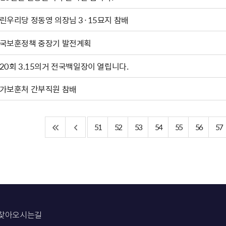
열린우리당 정동영 의장님 3·15묘지 참배
국보훈정책 중장기 발전계획
20회 3.15의거 전국백일장이 열립니다.
가보훈처 간부직원 참배
51
52
53
54
55
56
57
찾아오시는길