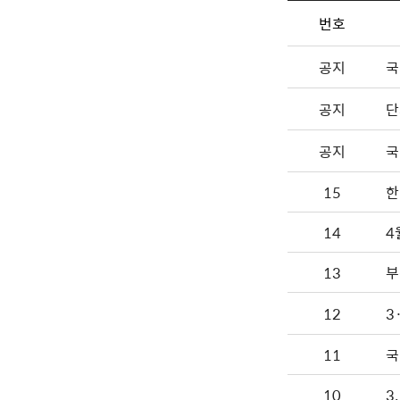
번호
공지
국
공지
단
공지
국
15
한
14
13
부
12
3
11
국
10
3