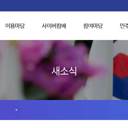
이용마당
사이버참배
참여마당
민
새소식