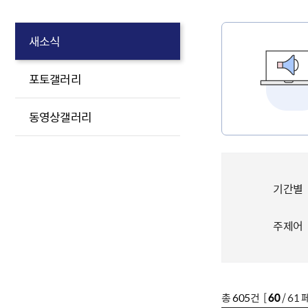
새소식
포토갤러리
동영상갤러리
기간별
주제어
총
605
건 [
60
/ 61 