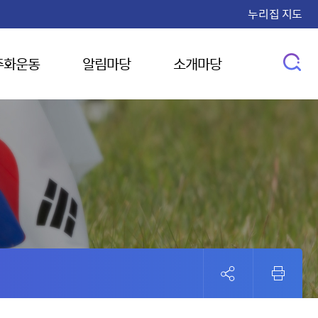
누리집 지도
주화운동
알림마당
소개마당