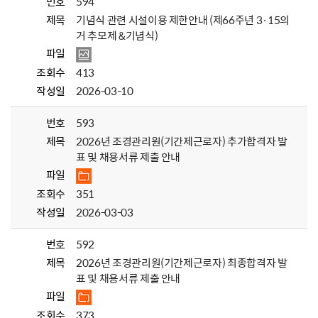
번호
594
제목
기념식 관련 시설이용 제한안내 (제66주년 3·15의
거 추모제 &기념식)
파일
조회수
413
작성일
2026-03-10
번호
593
제목
2026년 조경관리원(기간제근로자) 추가합격자 발
표 및 채용서류 제출 안내
파일
조회수
351
작성일
2026-03-03
번호
592
제목
2026년 조경관리원(기간제근로자) 최종합격자 발
표 및 채용서류 제출 안내
파일
조회수
373