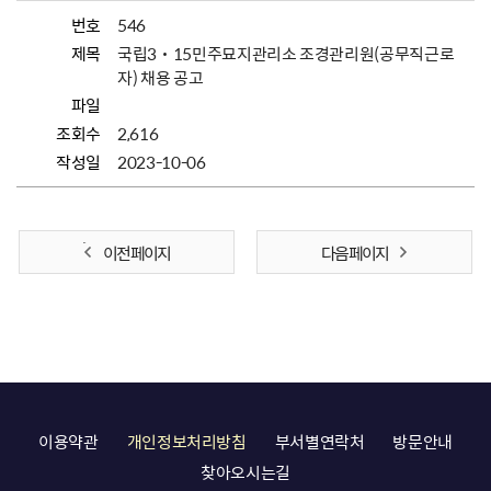
번호
546
제목
국립3˙15민주묘지관리소 조경관리원(공무직근로
자) 채용 공고
파일
조회수
2,616
작성일
2023-10-06
이전 페이지
다음 페이지
이용약관
개인정보처리방침
부서별연락처
방문안내
찾아오시는길