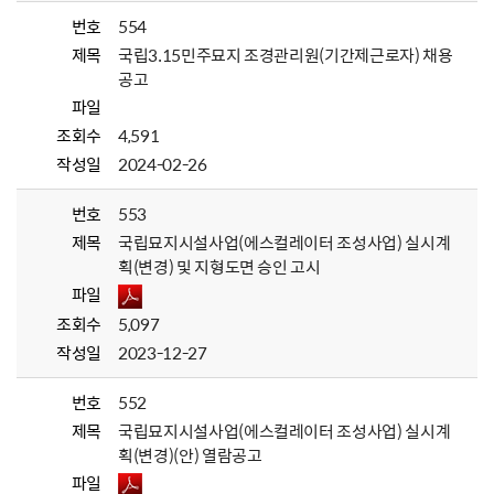
번호
554
제목
국립3.15민주묘지 조경관리원(기간제근로자) 채용
공고
파일
조회수
4,591
작성일
2024-02-26
번호
553
제목
국립묘지시설사업(에스컬레이터 조성사업) 실시계
획(변경) 및 지형도면 승인 고시
파일
조회수
5,097
작성일
2023-12-27
번호
552
제목
국립묘지시설사업(에스컬레이터 조성사업) 실시계
획(변경)(안) 열람공고
파일