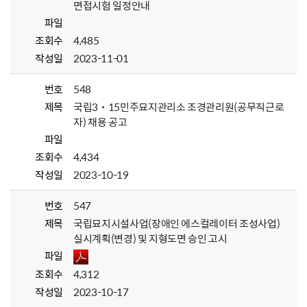
면접시험 일정안내
파일
조회수
4,485
작성일
2023-11-01
번호
548
제목
국립3˙15민주묘지관리소 조경관리원(공무직근로
자) 채용 공고
파일
조회수
4,434
작성일
2023-10-19
번호
547
제목
국립묘지시설사업(장애인 에스컬레이터 조성사업)
실시계획(변경) 및 지형도면 승인 고시
파일
조회수
4,312
작성일
2023-10-17