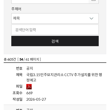
주제어
검색
총
605
건 [
54
/ 61 페이지 ]
번호
공지
제목
국립3.15민주묘지관리소 CCTV 추가설치를 위한 행
정예고
파일
조회수
669
작성일
2026-05-27