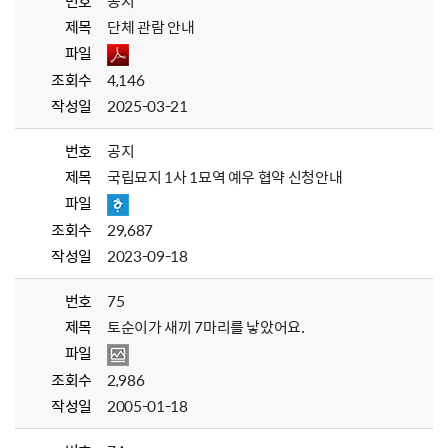
번호
공지
제목
단체 관람 안내
파일
조회수
4,146
작성일
2025-03-21
번호
공지
제목
국립묘지 1사 1묘역 예우 협약 신청안내
파일
조회수
29,687
작성일
2023-09-18
번호
75
제목
토순이가 새끼 7마리를 낳았어요.
파일
조회수
2,986
작성일
2005-01-18