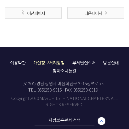
이전 페이지
다음 페이지
이용약관
개인정보처리방침
부서별연락처
방문안내
찾아오시는길
(51204) 경남 창원시 마산회원구 3·15성역로 75
TEL. 055)253-9315
FAX. 055)253-0319
Copyright 2020 MARCH 15TH NATIONAL CEMETERY. ALL
RIGHTS RESERVED.
지방보훈관서 선택