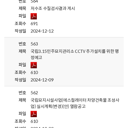
번호
564
제목
저수조 수질검사결과 게시
파일
조회수
691
작성일
2024-12-12
번호
563
제목
국립3.15민주묘지관리소 CCTV 추가설치를 위한 행
정예고
파일
조회수
610
작성일
2024-12-09
번호
562
제목
국립묘지시설사업(에스컬레이터 차양건축물 조성사
업) 실시계획(변경)(안) 열람공고
파일
조회수
610