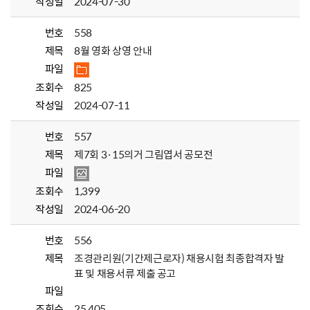
작성일
2024-07-30
번호
558
제목
8월 영화 상영 안내
파일
조회수
825
작성일
2024-07-11
번호
557
제목
제7회 3·15의거 그림엽서 공모전
파일
조회수
1,399
작성일
2024-06-20
번호
556
제목
조경관리원(기간제근로자) 채용시험 최종합격자 발
표 및 채용서류 제출 공고
파일
조회수
25,405