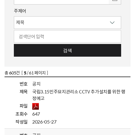
주제어
검색
총
605
건 [
5
/ 61 페이지 ]
번호
공지
제목
국립3.15민주묘지관리소 CCTV 추가설치를 위한 행
정예고
파일
조회수
647
작성일
2026-05-27