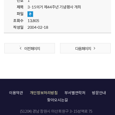
번호
1
제목
3·15의거 제44주년 기념행사 개최
파일
조회수
13,805
작성일
2004-02-18
이전 페이지
다음 페이지
이용약관
개인정보처리방침
부서별연락처
방문안내
찾아오시는길
(51204) 경남 창원시 마산회원구 3·15성역로 75