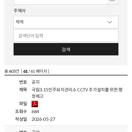
주제어
검색
총
605
건 [
61
/ 61 페이지 ]
번호
공지
제목
국립3.15민주묘지관리소 CCTV 추가설치를 위한 행
정예고
파일
조회수
684
작성일
2026-05-27