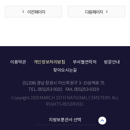
이전 페이지
다음 페이지
이용약관
개인정보처리방침
부서별연락처
방문안내
찾아오시는길
(51204) 경남 창원시 마산회원구 3·15성역로 75
TEL. 055)253-9315
FAX. 055)253-0319
Copyright 2020 MARCH 15TH NATIONAL CEMETERY. ALL
RIGHTS RESERVED.
지방보훈관서 선택