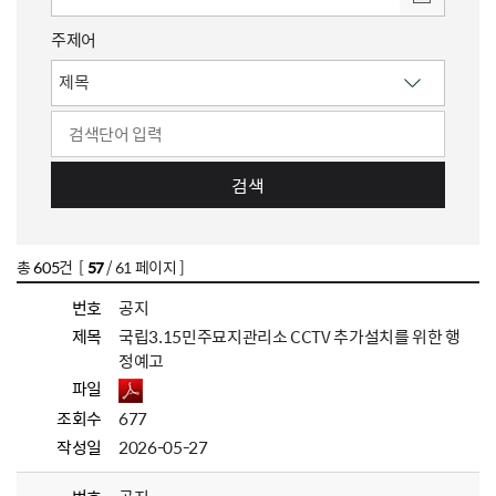
주제어
검색
총
605
건 [
57
/ 61 페이지 ]
번호
공지
제목
국립3.15민주묘지관리소 CCTV 추가설치를 위한 행
정예고
파일
조회수
677
작성일
2026-05-27