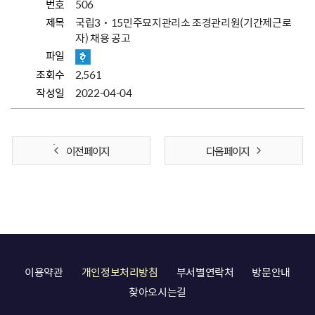
번호
506
제목
국립3˙15민주묘지관리소 조경관리원(기간제근로
자) 채용 공고
파일
조회수
2,561
작성일
2022-04-04
이전 페이지
다음 페이지
이용약관
개인정보처리방침
부서별연락처
방문안내
찾아오시는길