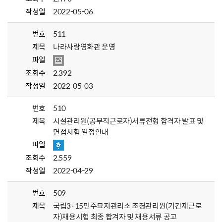
작성일
2022-05-06
번호
511
제목
나라사랑영화관 운영
파일
조회수
2,392
작성일
2022-05-03
번호
510
제목
시설관리원(공무직근로자)서류전형 합격자 발표 및
면접시험 일정안내
파일
조회수
2,559
작성일
2022-04-29
번호
509
제목
국립3·15민주묘지관리소 조경관리원(기간제근로
자)채용시험 최종 합겨자 및 채용서류 공고