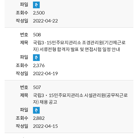
파일
조회수
2,500
작성일
2022-04-22
번호
508
제목
국립3·15민주묘지관리소 조경관리원(기간제근로
자) 서류전형 합격자 발표 및 면접시험 일정 안내
파일
조회수
2,376
작성일
2022-04-19
번호
507
제목
국립3˙15민주묘지관리소 시설관리원(공무직근로
자) 채용 공고
파일
조회수
2,882
작성일
2022-04-15