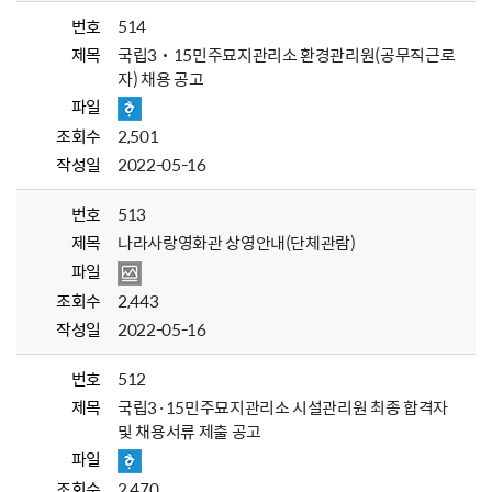
번호
514
제목
국립3˙15민주묘지관리소 환경관리원(공무직근로
자) 채용 공고
파일
조회수
2,501
작성일
2022-05-16
번호
513
제목
나라사랑영화관 상영안내(단체관람)
파일
조회수
2,443
작성일
2022-05-16
번호
512
제목
국립3·15민주묘지관리소 시설관리원 최종 합격자
및 채용서류 제출 공고
파일
조회수
2,470