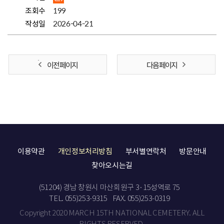
조회수
199
작성일
2026-04-21
이전 페이지
다음 페이지
이용약관
개인정보처리방침
부서별연락처
방문안내
찾아오시는길
(51204) 경남 창원시 마산회원구 3·15성역로 75
TEL. 055)253-9315
FAX. 055)253-0319
Copyright 2020 MARCH 15TH NATIONAL CEMETERY. ALL
RIGHTS RESERVED.