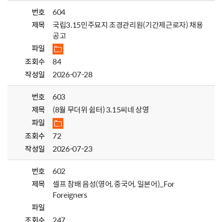
번호
604
제목
국립3.15민주묘지 조경관리원(기간제근로자) 채용
공고
파일
조회수
84
작성일
2026-07-28
번호
603
제목
(8월 무더위 쉼터) 3.15씨네 상영
파일
조회수
72
작성일
2026-07-23
번호
602
제목
셀프 참배 음성(영어, 중국어, 일본어)_For
Foreigners
파일
조회수
247