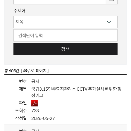
주제어
검색
총
605
건 [
49
/ 61 페이지 ]
번호
공지
제목
국립3.15민주묘지관리소 CCTV 추가설치를 위한 행
정예고
파일
조회수
733
작성일
2026-05-27