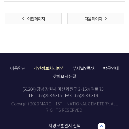
이전 페이지
다음 페이지
이용약관
개인정보처리방침
부서별연락처
방문안내
찾아오시는길
(51204) 경남 창원시 마산회원구 3·15성역로 75
TEL. 055)253-9315
FAX. 055)253-0319
Copyright 2020 MARCH 15TH NATIONAL CEMETERY. ALL
RIGHTS RESERVED.
지방보훈관서 선택