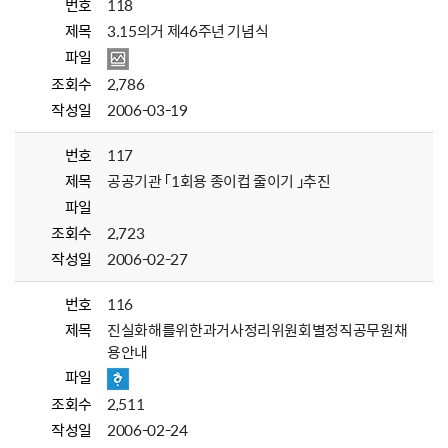
번호
118
제목
3.15의거 제46주년 기념식
파일
조회수
2,786
작성일
2006-03-19
번호
117
제목
공공기관 「1회용 종이컵 줄이기 」추진
파일
조회수
2,723
작성일
2006-02-27
번호
116
제목
진실화해를위한과거사정리위원회별정직공무원채
용안내
파일
조회수
2,511
작성일
2006-02-24