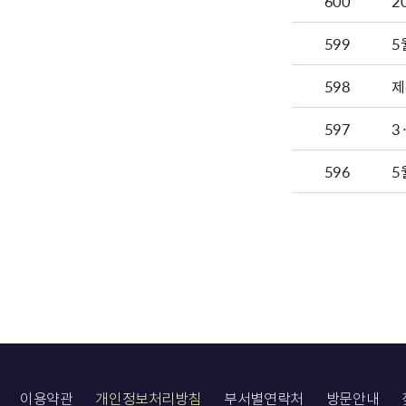
600
599
5
598
제
597
3
596
5
이용약관
개인정보처리방침
부서별연락처
방문안내