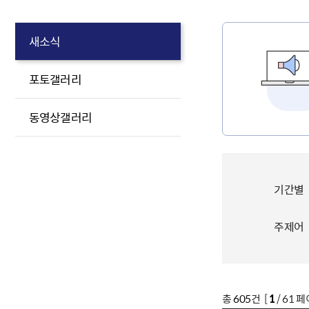
새소식
포토갤러리
동영상갤러리
기간별
주제어
총
605
건 [
1
/ 61 페