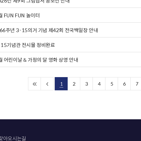
2026년 제9회 그림엽서 공모전 안내
월 FUN FUN 놀이터
66주년 3·15의거 기념 제42회 전국백일장 안내
·15기념관 전시물 정비완료
월 어린이날 & 가정의 달 영화 상영 안내
1
2
3
4
5
6
7
찾아오시는길