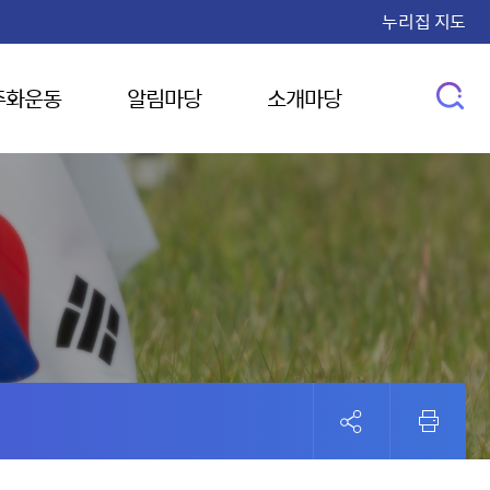
누리집 지도
주화운동
알림마당
소개마당