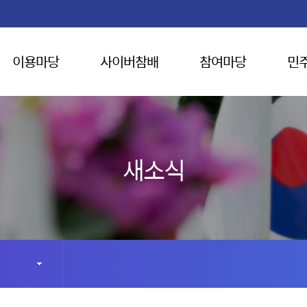
이용마당
사이버참배
참여마당
민
새소식