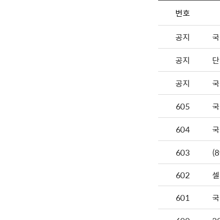
번호
공지
국
공지
단
공지
국
605
국
604
국
603
602
셀
601
국