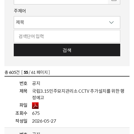
주제어
검색
총
605
건 [
55
/ 61 페이지 ]
번호
공지
제목
국립3.15민주묘지관리소 CCTV 추가설치를 위한 행
정예고
파일
조회수
675
작성일
2026-05-27