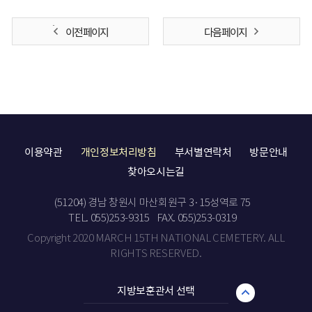
이전 페이지
다음 페이지
이용약관
개인정보처리방침
부서별연락처
방문안내
찾아오시는길
(51204) 경남 창원시 마산회원구 3·15성역로 75
TEL. 055)253-9315
FAX. 055)253-0319
Copyright 2020 MARCH 15TH NATIONAL CEMETERY. ALL
RIGHTS RESERVED.
지방보훈관서 선택