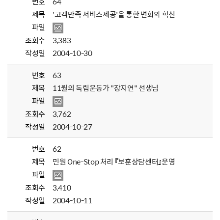
번호
64
제목
'고객만족 서비스제공'을 통한 변화와 혁신
파일
조회수
3,383
작성일
2004-10-30
번호
63
제목
11월의 독립운동가 "장지연" 선생님
파일
조회수
3,762
작성일
2004-10-27
번호
62
제목
민원 One-Stop 처리 『보훈상담센터』운영
파일
조회수
3,410
작성일
2004-10-11