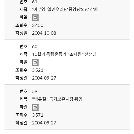
번호
61
제목
'이부영' 열린우리당 중앙당의장 참배
파일
조회수
3,450
작성일
2004-10-08
번호
60
제목
10월의 독립운동가 "조시원" 선생님
파일
조회수
3,521
작성일
2004-09-27
번호
59
제목
"박유철" 국가보훈처장 취임
파일
조회수
3,571
작성일
2004-09-27