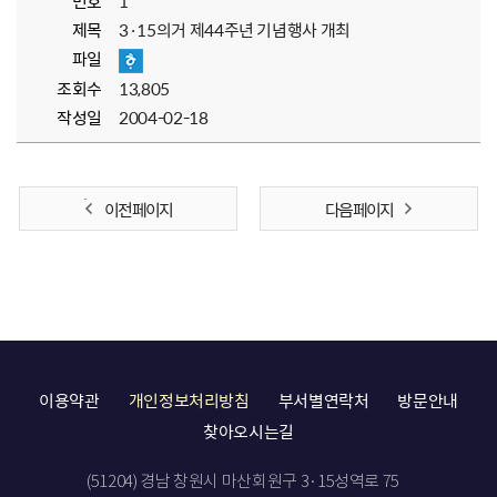
번호
1
제목
3·15의거 제44주년 기념행사 개최
파일
조회수
13,805
작성일
2004-02-18
이전 페이지
다음 페이지
이용약관
개인정보처리방침
부서별연락처
방문안내
찾아오시는길
(51204) 경남 창원시 마산회원구 3·15성역로 75