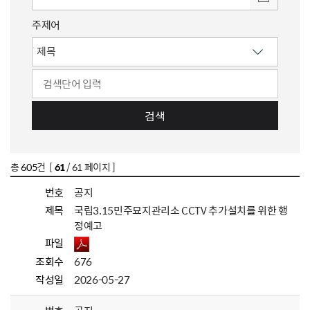
주제어
검색
총
605
건 [
61
/ 61 페이지 ]
번호
공지
제목
국립3.15민주묘지관리소 CCTV 추가설치를 위한 행
정예고
파일
조회수
676
작성일
2026-05-27