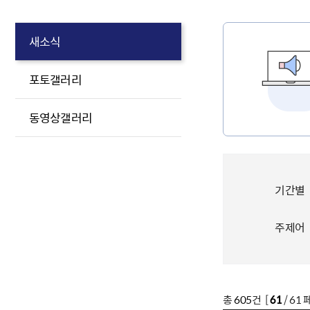
새소식
포토갤러리
동영상갤러리
기간별
주제어
총
605
건 [
61
/ 61 