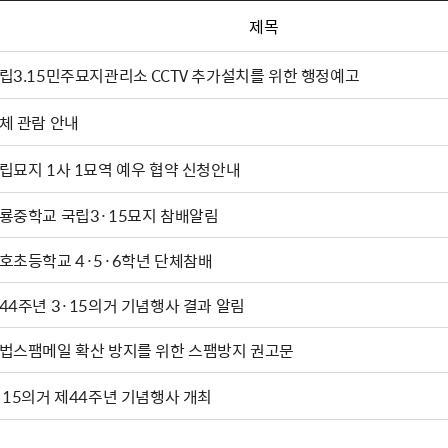
제목
립3.15민주묘지관리소 CCTV 추가설치를 위한 행정예고
체 관람 안내
립묘지 1사 1묘역 예우 협약 신청안내
룡중학교 국립3·15묘지 참배알림
호초등학교 4·5·6학년 단체참배
44주년 3·15의거 기념행사 결과 알림
법스팸메일 확산 방지를 위한 스팸방지 권고문
·15의거 제44주년 기념행사 개최