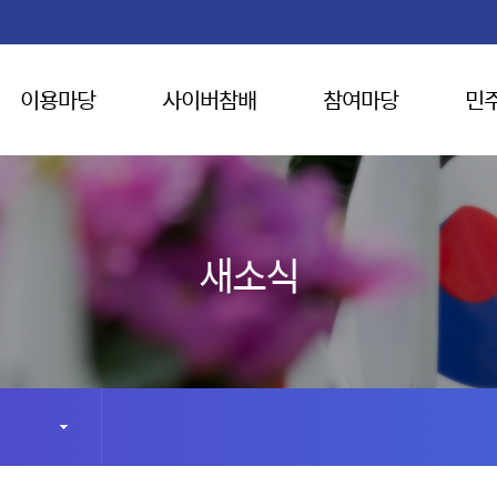
이용마당
사이버참배
참여마당
민
새소식