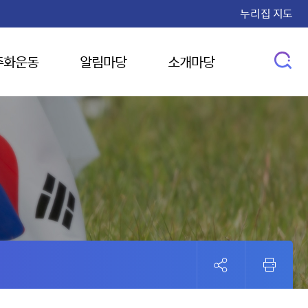
누리집 지도
주화운동
알림마당
소개마당