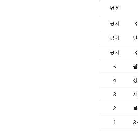
번호
공지
국
공지
단
공지
국
5
팔
4
성
3
제
2
불
1
3