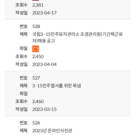
조회수
2,381
작성일
2023-04-17
번호
528
제목
국립3·15민주묘지관리소 조경관리원(기간제근로
자)채용 공고
파일
조회수
2,450
작성일
2023-04-04
번호
527
제목
3·15민주열사를 위한 묵념
파일
조회수
2,460
작성일
2023-03-15
번호
526
제목
2023년 온라인사진관