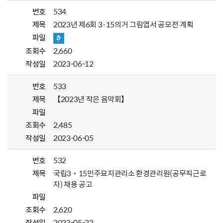
번호
534
제목
2023년 제6회 3·15의거 그림엽서 공모전 계획
파일
조회수
2,660
작성일
2023-06-12
번호
533
제목
【2023년 작은 음악회】
파일
조회수
2,485
작성일
2023-06-05
번호
532
제목
국립3˙15민주묘지관리소 환경관리원(공무직근로
자) 채용 공고
파일
조회수
2,620
작성일
2023-05-22