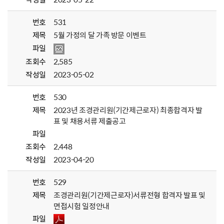
번호
531
제목
5월 가정의 달 가족 방문 이벤트
파일
조회수
2,585
작성일
2023-05-02
번호
530
제목
2023년 조경관리원(기간제근로자) 최종합격자 발
표 및 채용서류 제출공고
파일
조회수
2,448
작성일
2023-04-20
번호
529
제목
조경관리원(기간제근로자)서류전형 합격자 발표 및
면접시험 일정안내
파일