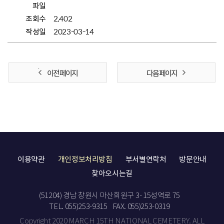
파일
조회수
2,402
작성일
2023-03-14
이전 페이지
다음 페이지
이용약관
개인정보처리방침
부서별연락처
방문안내
찾아오시는길
(51204) 경남 창원시 마산회원구 3·15성역로 75
TEL. 055)253-9315
FAX. 055)253-0319
Copyright 2020 MARCH 15TH NATIONAL CEMETERY. ALL