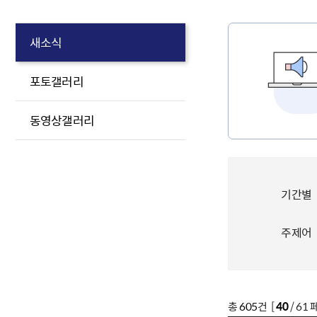
새소식
포토갤러리
동영상갤러리
기간별
주제어
총
605
건 [
40
/ 61 