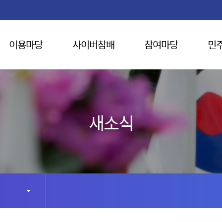
이용마당
사이버참배
참여마당
민
새소식