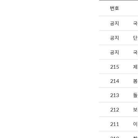
번호
공지
국
공지
단
공지
국
215
제
214
봄
213
돌
212
보
211
이