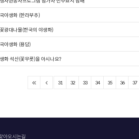
생자원봉사프로그램 참가자 민주묘지 참배
국야생화 (한라부추)
꽃광대나물(한국의 야생화)
국야생화 (용담)
생화 석산(꽃무릇)을 아시나요?
31
32
33
34
35
36
37
찾아오시는길