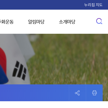
누리집 지도
주화운동
알림마당
소개마당