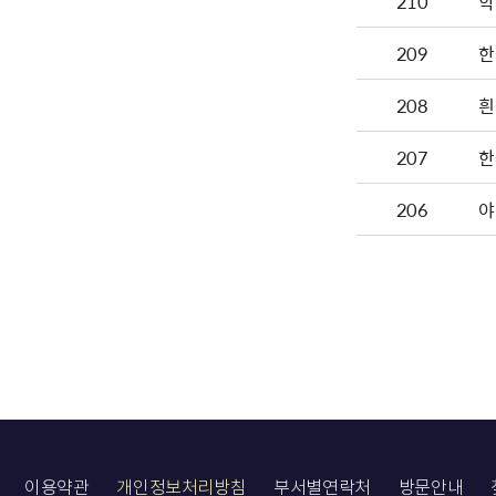
210
학
209
한
208
흰
207
한
206
야
이용약관
개인정보처리방침
부서별연락처
방문안내