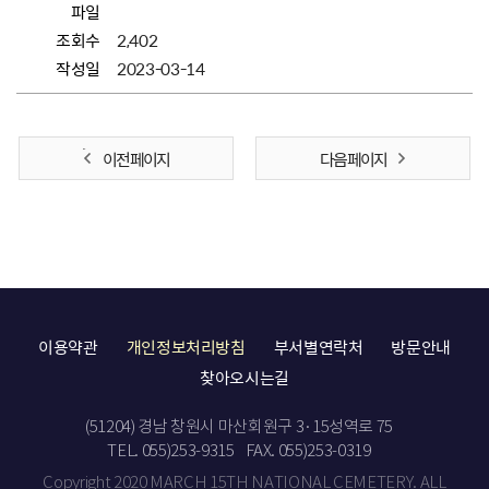
파일
조회수
2,402
작성일
2023-03-14
이전 페이지
다음 페이지
이용약관
개인정보처리방침
부서별연락처
방문안내
찾아오시는길
(51204) 경남 창원시 마산회원구 3·15성역로 75
TEL. 055)253-9315
FAX. 055)253-0319
Copyright 2020 MARCH 15TH NATIONAL CEMETERY. ALL