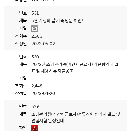
번호
531
제목
5월 가정의 달 가족 방문 이벤트
파일
조회수
2,583
작성일
2023-05-02
번호
530
제목
2023년 조경관리원(기간제근로자) 최종합격자 발
표 및 채용서류 제출공고
파일
조회수
2,448
작성일
2023-04-20
번호
529
제목
조경관리원(기간제근로자)서류전형 합격자 발표 및
면접시험 일정안내
파일