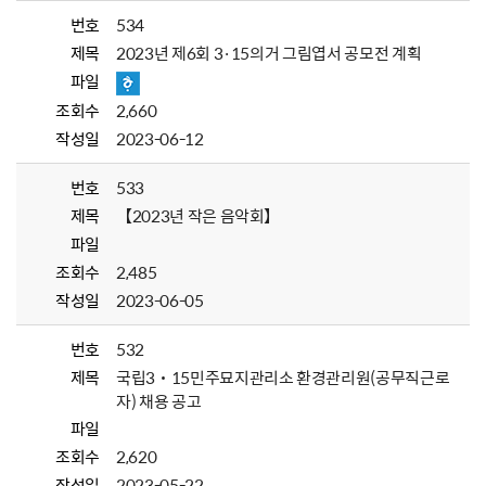
번호
534
제목
2023년 제6회 3·15의거 그림엽서 공모전 계획
파일
조회수
2,660
작성일
2023-06-12
번호
533
제목
【2023년 작은 음악회】
파일
조회수
2,485
작성일
2023-06-05
번호
532
제목
국립3˙15민주묘지관리소 환경관리원(공무직근로
자) 채용 공고
파일
조회수
2,620
작성일
2023-05-22