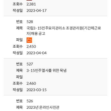
조회수
2,381
작성일
2023-04-17
번호
528
제목
국립3·15민주묘지관리소 조경관리원(기간제근로
자)채용 공고
파일
조회수
2,450
작성일
2023-04-04
번호
527
제목
3·15민주열사를 위한 묵념
파일
조회수
2,460
작성일
2023-03-15
번호
526
제목
2023년 온라인사진관