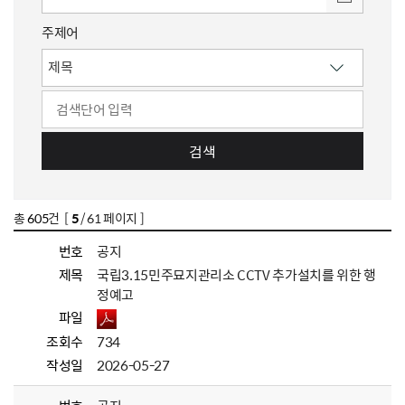
주제어
검색
총
605
건 [
5
/ 61 페이지 ]
번호
공지
제목
국립3.15민주묘지관리소 CCTV 추가설치를 위한 행
정예고
파일
조회수
734
작성일
2026-05-27