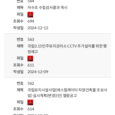
번호
564
제목
저수조 수질검사결과 게시
파일
조회수
694
작성일
2024-12-12
번호
563
제목
국립3.15민주묘지관리소 CCTV 추가설치를 위한 행
정예고
파일
조회수
611
작성일
2024-12-09
번호
562
제목
국립묘지시설사업(에스컬레이터 차양건축물 조성사
업) 실시계획(변경)(안) 열람공고
파일
조회수
614