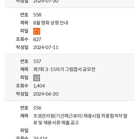
작성일
2024-07-30
번호
558
제목
8월 영화 상영 안내
파일
조회수
827
작성일
2024-07-11
번호
557
제목
제7회 3·15의거 그림엽서 공모전
파일
조회수
1,404
작성일
2024-06-20
번호
556
제목
조경관리원(기간제근로자) 채용시험 최종합격자 발
표 및 채용서류 제출 공고
파일
조회수
25,414