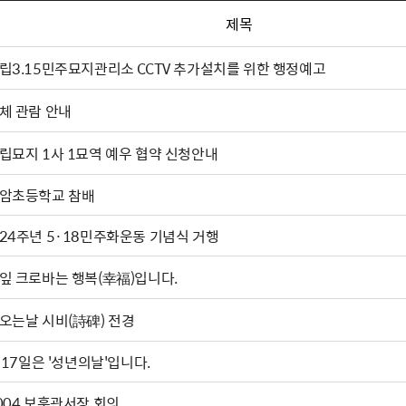
제목
립3.15민주묘지관리소 CCTV 추가설치를 위한 행정예고
체 관람 안내
립묘지 1사 1묘역 예우 협약 신청안내
암초등학교 참배
24주년 5·18민주화운동 기념식 거행
잎 크로바는 행복(幸福)입니다.
오는날 시비(詩碑) 전경
. 17일은 '성년의날'입니다.
004 보훈관서장 회의