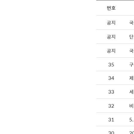
번호
공지
국
공지
단
공지
국
35
구
34
제
33
세
32
비
31
5
30
2