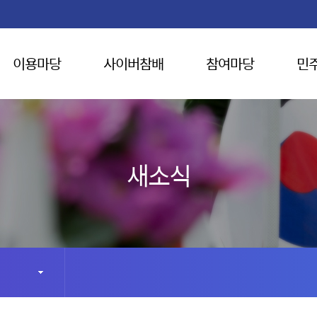
이용마당
사이버참배
참여마당
민
새소식