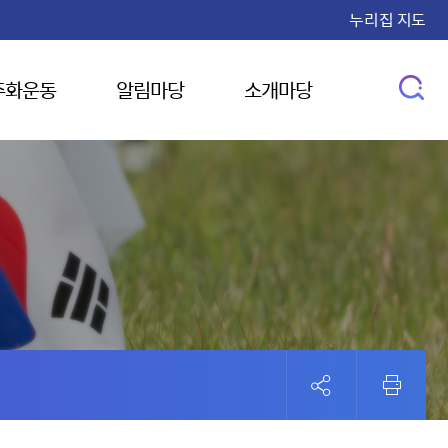
누리집 지도
주화운동
알림마당
소개마당