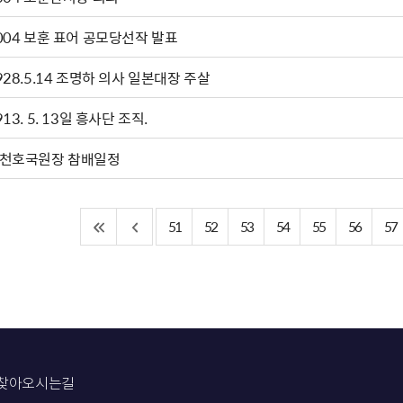
004 보훈 표어 공모당선작 발표
928.5.14 조명하 의사 일본대장 주살
913. 5. 13일 흥사단 조직.
천호국원장 참배일정
51
52
53
54
55
56
57
찾아오시는길