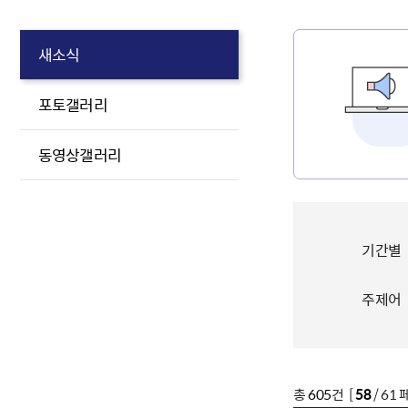
새소식
포토갤러리
동영상갤러리
기간별
주제어
총
605
건 [
58
/ 61 