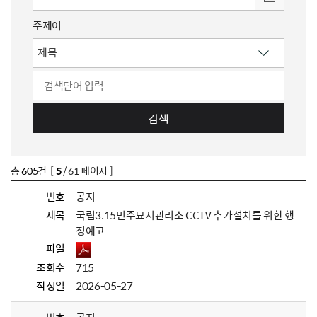
주제어
검색
총
605
건 [
5
/ 61 페이지 ]
번호
공지
제목
국립3.15민주묘지관리소 CCTV 추가설치를 위한 행
정예고
파일
조회수
715
작성일
2026-05-27