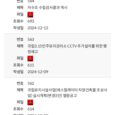
번호
564
제목
저수조 수질검사결과 게시
파일
조회수
693
작성일
2024-12-12
번호
563
제목
국립3.15민주묘지관리소 CCTV 추가설치를 위한 행
정예고
파일
조회수
611
작성일
2024-12-09
번호
562
제목
국립묘지시설사업(에스컬레이터 차양건축물 조성사
업) 실시계획(변경)(안) 열람공고
파일
조회수
614