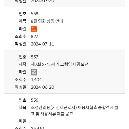
작성일
2024-07-30
번호
558
제목
8월 영화 상영 안내
파일
조회수
827
작성일
2024-07-11
번호
557
제목
제7회 3·15의거 그림엽서 공모전
파일
조회수
1,404
작성일
2024-06-20
번호
556
제목
조경관리원(기간제근로자) 채용시험 최종합격자 발
표 및 채용서류 제출 공고
파일
조회수
25,410