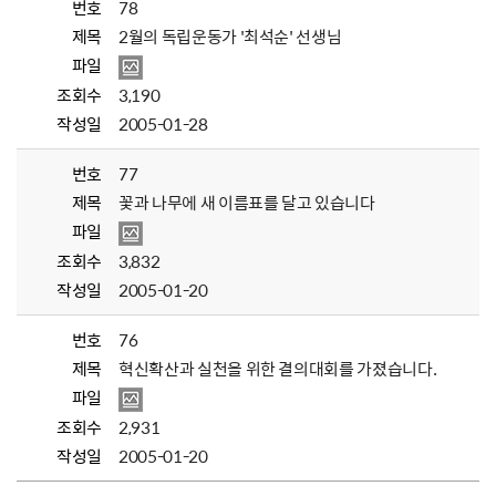
번호
78
제목
2월의 독립운동가 '최석순' 선생님
파일
조회수
3,190
작성일
2005-01-28
번호
77
제목
꽃과 나무에 새 이름표를 달고 있습니다
파일
조회수
3,832
작성일
2005-01-20
번호
76
제목
혁신확산과 실천을 위한 결의대회를 가졌습니다.
파일
조회수
2,931
작성일
2005-01-20