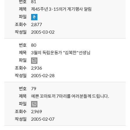
번호
81
제목
제45주년 3·15의거 계기행사 알림
파일
조회수
2,877
작성일
2005-03-02
번호
80
제목
3월의 독립운동가 "김복한"선생님
파일
조회수
2,936
작성일
2005-02-28
번호
79
제목
예쁜 꼬마토끼 7마리를 여러분들께 드립니다.
파일
조회수
2,969
작성일
2005-02-07