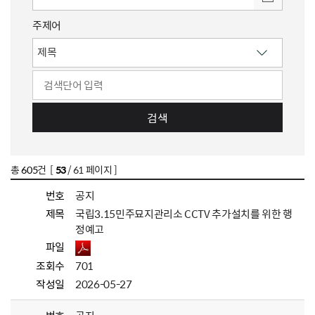
주제어
검색
총
605
건 [
53
/ 61 페이지 ]
번호
공지
제목
국립3.15민주묘지관리소 CCTV 추가설치를 위한 행
정예고
파일
조회수
701
작성일
2026-05-27