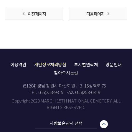
이전 페이지
다음 페이지
이용약관
개인정보처리방침
부서별연락처
방문안내
찾아오시는길
(51204) 경남 창원시 마산회원구 3·15성역로 75
TEL. 055)253-9315
FAX. 055)253-0319
Copyright 2020 MARCH 15TH NATIONAL CEMETERY. ALL
RIGHTS RESERVED.
지방보훈관서 선택