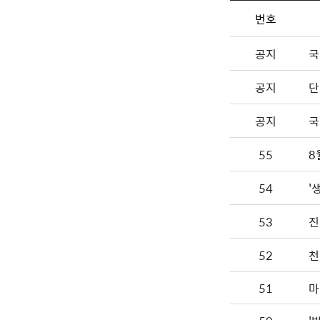
번호
공지
국
공지
단
공지
국
55
8
54
'
53
진
52
천
51
마