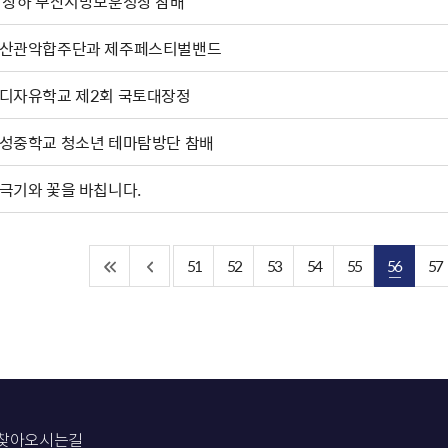
박상하'부산지방보훈청장 참배
산관악합주단과 제주페스티벌밴드
디자유학교 제2회 국토대장정
성중학교 청소년 테마탐방단 참배
극기와 꽃을 바칩니다.
51
52
53
54
55
56
57
찾아오시는길