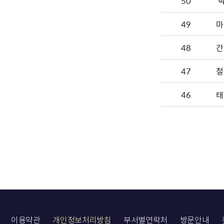
50
'
49
마
48
간
47
철
46
태
이용약관
개인정보처리방침
부서별연락처
방문안내