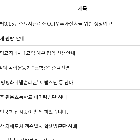
제목
립3.15민주묘지관리소 CCTV 추가설치를 위한 행정예고
체 관람 안내
립묘지 1사 1묘역 예우 협약 신청안내
월의 독립운동가 "홍학순" 순국선열
생명평화탁발순례단' 도법스님 등 참배
주 관봉초등학교 테마탐방단 참배
인국과 접시꽃이 활짝 피었습니다.
산 자매도시 잭슨빌시 학생방문단 참배