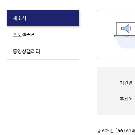
새소식
포토갤러리
동영상갤러리
기간별
주제어
총
605
건 [
56
/ 61 