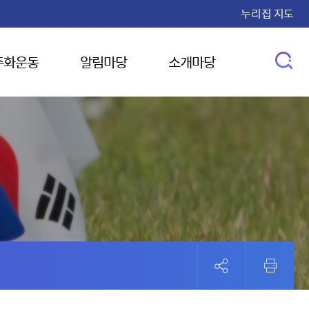
누리집 지도
주화운동
알림마당
소개마당