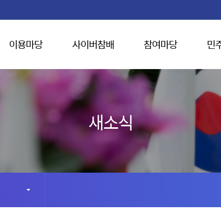
이용마당
사이버참배
참여마당
민
새소식