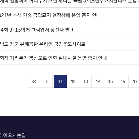
계적 일상회복 거리두기 개편에 따른 국립 3·15민주묘지관리소 운영
021년 추석 연휴 국립묘지 현장참배 운영 중지 안내
 4회 3·15의거 그림엽서 당선자 발표
범도 장군 유해봉환 온라인 국민추모사이트
회적 거리두기 격상으로 인한 실내시설 운영 중지 안내
11
12
13
14
15
16
17
찾아오시는길