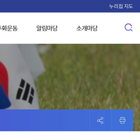
누리집 지도
주화운동
알림마당
소개마당