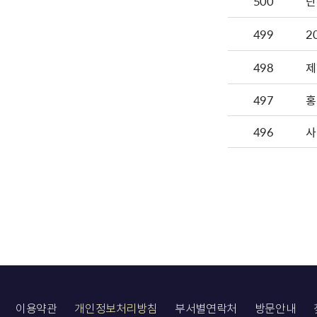
500
단
499
2
498
제
497
홍
496
사
이용약관
개인정보처리방침
부서별연락처
방문안내