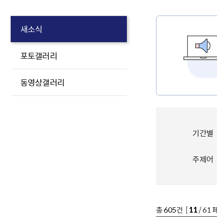
새소식
포토갤러리
동영상갤러리
기간별
주제어
총
605
건 [
11
/ 61 