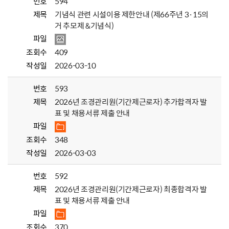
번호
594
제목
기념식 관련 시설이용 제한안내 (제66주년 3·15의
거 추모제 &기념식)
파일
조회수
409
작성일
2026-03-10
번호
593
제목
2026년 조경관리원(기간제근로자) 추가합격자 발
표 및 채용서류 제출 안내
파일
조회수
348
작성일
2026-03-03
번호
592
제목
2026년 조경관리원(기간제근로자) 최종합격자 발
표 및 채용서류 제출 안내
파일
조회수
370