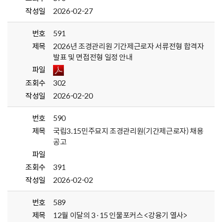
작성일
2026-02-27
번호
591
제목
2026년 조경관리원 기간제근로자 서류전형 합격자
발표 및 면접전형 일정 안내
파일
조회수
302
작성일
2026-02-20
번호
590
제목
국립3.15민주묘지 조경관리원(기간제근로자) 채용
공고
파일
조회수
391
작성일
2026-02-02
번호
589
제목
12월 이달의 3·15 인물포커스 <강융기 열사>