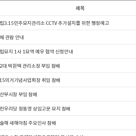
제목
립3.15민주묘지관리소 CCTV 추가설치를 위한 행정예고
체 관람 안내
립묘지 1사 1묘역 예우 협약 신청안내
2대 박원택 관리소장 부임 참배
.15의거기념사업회장 취임 참배
마산부시장 부임 참배
린우리당 정동영 상임고문 묘지 참배
술해 새해아침 주요인사 참배