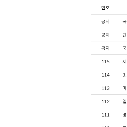
번호
공지
국
공지
단
공지
국
115
제
114
3
113
112
열
111
병