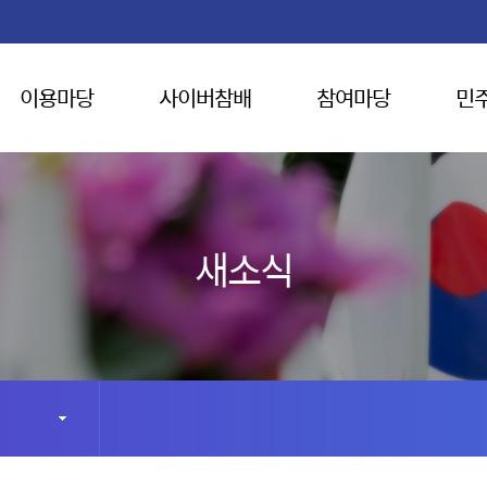
이용마당
사이버참배
참여마당
민
새소식