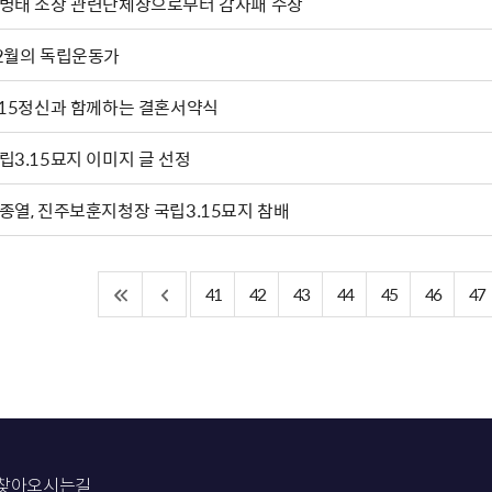
병태 소장 관련단체장으로부터 감사패 수상
2월의 독립운동가
.15정신과 함께하는 결혼서약식
립3.15묘지 이미지 글 선정
종열, 진주보훈지청장 국립3.15묘지 참배
41
42
43
44
45
46
47
찾아오시는길