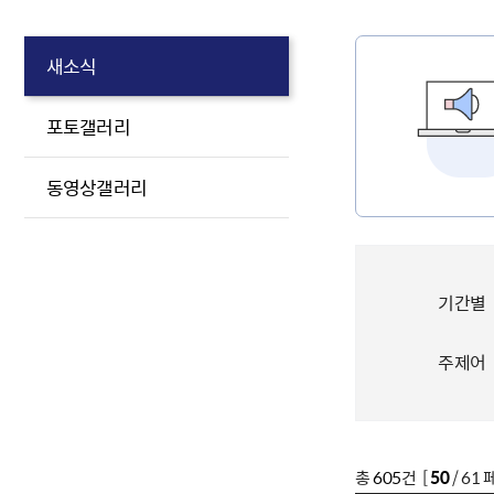
새소식
포토갤러리
동영상갤러리
기간별
주제어
총
605
건 [
50
/ 61 