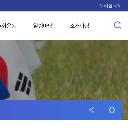
누리집 지도
주화운동
알림마당
소개마당