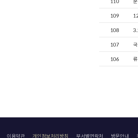
110
문
109
1
108
3
107
국
106
류
이용약관
개인정보처리방침
부서별연락처
방문안내