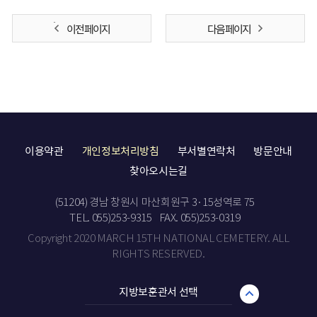
이전 페이지
다음 페이지
이용약관
개인정보처리방침
부서별연락처
방문안내
찾아오시는길
(51204) 경남 창원시 마산회원구 3·15성역로 75
TEL. 055)253-9315
FAX. 055)253-0319
Copyright 2020 MARCH 15TH NATIONAL CEMETERY. ALL
RIGHTS RESERVED.
지방보훈관서 선택