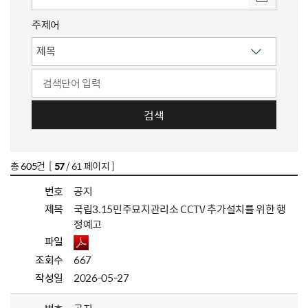
주제어
검색
총
605
건 [
57
/ 61 페이지 ]
번호
공지
제목
국립3.15민주묘지관리소 CCTV 추가설치를 위한 행
정예고
파일
조회수
667
작성일
2026-05-27