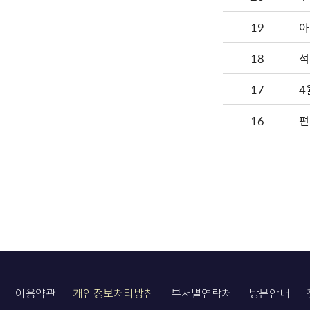
19
아
18
석
17
4
16
편
이용약관
개인정보처리방침
부서별연락처
방문안내