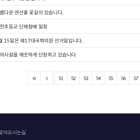
름다운 연산홍 꽃길이 있습니다.
전초등교 단체참배 일정
월 15일은 제17대국회의원 선거일입니다.
의시설을 깨끗하게 단장하고 있습니다
51
52
53
54
55
56
57
찾아오시는길