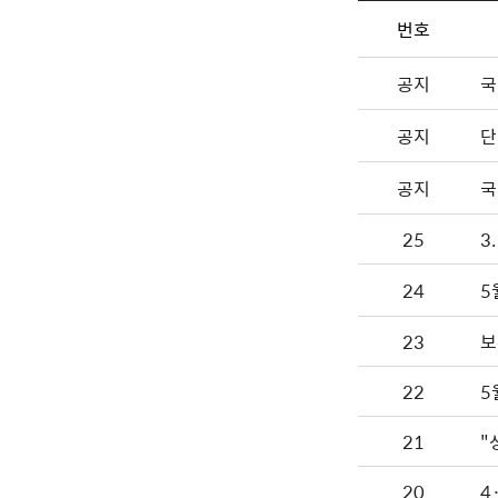
번호
공지
국
공지
단
공지
국
25
3
24
5
23
보
22
5
21
"
20
4