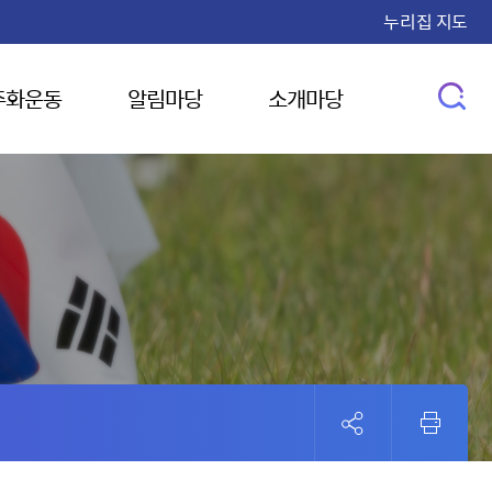
누리집 지도
주화운동
알림마당
소개마당