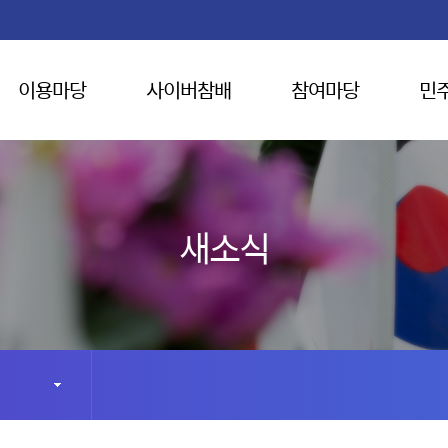
이용마당
사이버참배
참여마당
민
새소식