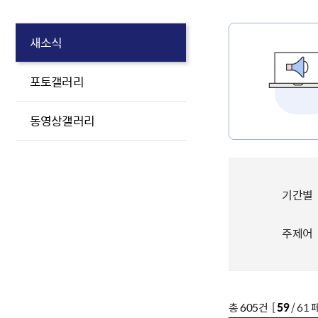
새소식
포토갤러리
동영상갤러리
기간별
주제어
총
605
건 [
59
/ 61 