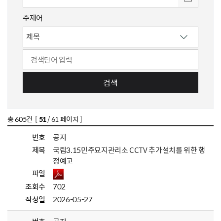
주제어
검색
총
605
건 [
51
/ 61 페이지 ]
번호
공지
제목
국립3.15민주묘지관리소 CCTV 추가설치를 위한 행
정예고
파일
조회수
702
작성일
2026-05-27