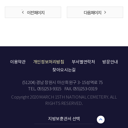
이전 페이지
다음 페이지
이용약관
개인정보처리방침
부서별연락처
방문안내
찾아오시는길
(51204) 경남 창원시 마산회원구 3·15성역로 75
TEL. 055)253-9315
FAX. 055)253-0319
Copyright 2020 MARCH 15TH NATIONAL CEMETERY. ALL
RIGHTS RESERVED.
지방보훈관서 선택