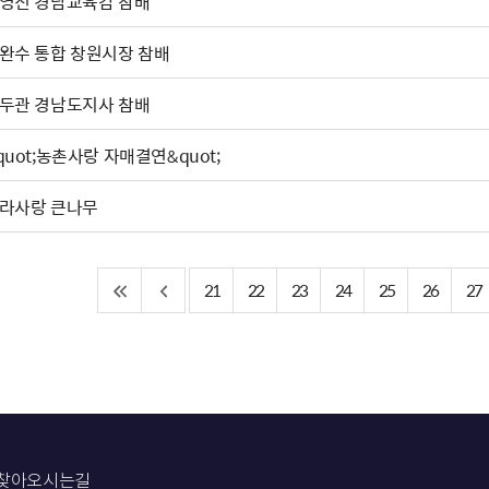
영진 경남교육감 참배
완수 통합 창원시장 참배
두관 경남도지사 참배
quot;농촌사랑 자매결연&quot;
라사랑 큰나무
21
22
23
24
25
26
27
찾아오시는길