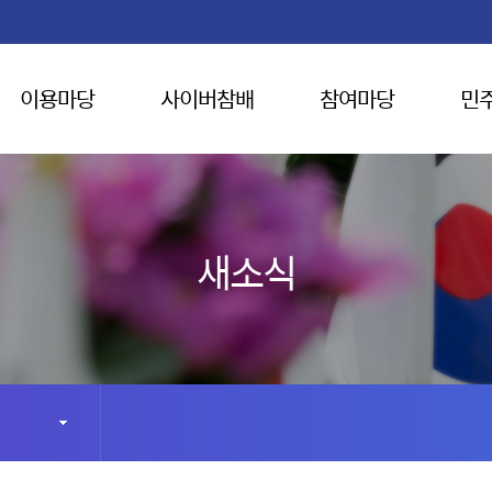
이용마당
사이버참배
참여마당
민
새소식