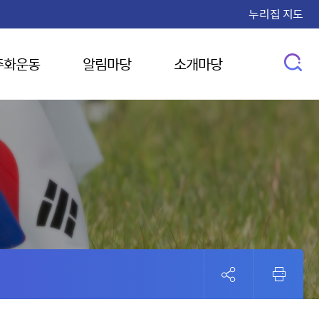
누리집 지도
주화운동
알림마당
소개마당