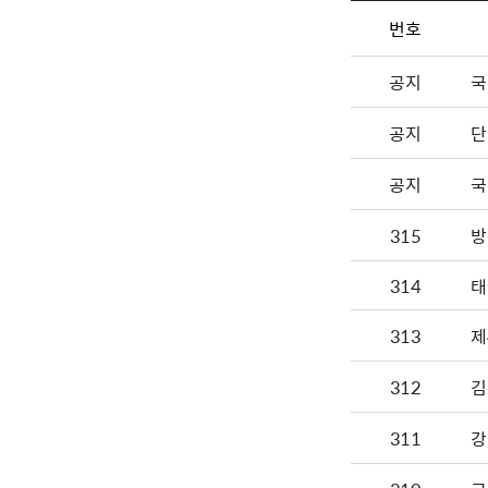
번호
공지
국
공지
단
공지
국
315
방
314
태
313
제
312
김
311
강