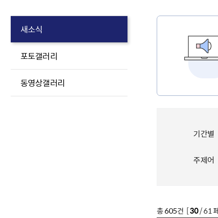
새소식
포토갤러리
동영상갤러리
기간별
주제어
총
605
건 [
30
/ 61 