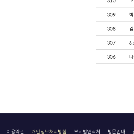
310
고
309
박
308
김
307
&
306
나
이용약관
개인정보처리방침
부서별연락처
방문안내