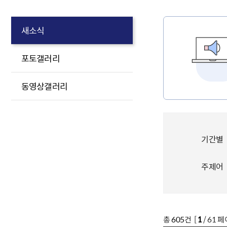
새소식
포토갤러리
동영상갤러리
기간별
주제어
총
605
건 [
1
/ 61 페