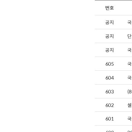
번호
공지
국
공지
단
공지
국
605
국
604
국
603
602
셀
601
국