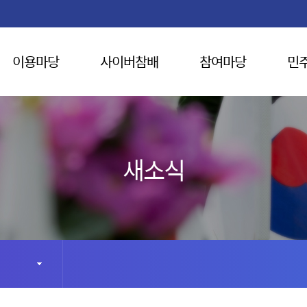
이용마당
사이버참배
참여마당
민
새소식