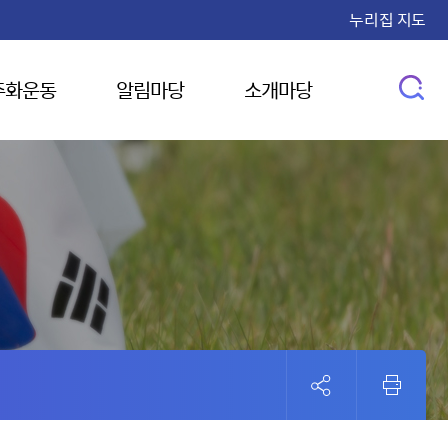
누리집 지도
주화운동
알림마당
소개마당