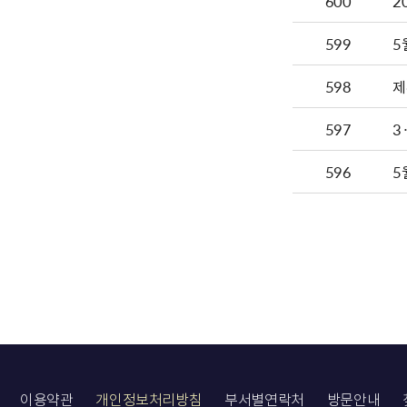
600
599
5
598
제
597
3
596
5
이용약관
개인정보처리방침
부서별연락처
방문안내