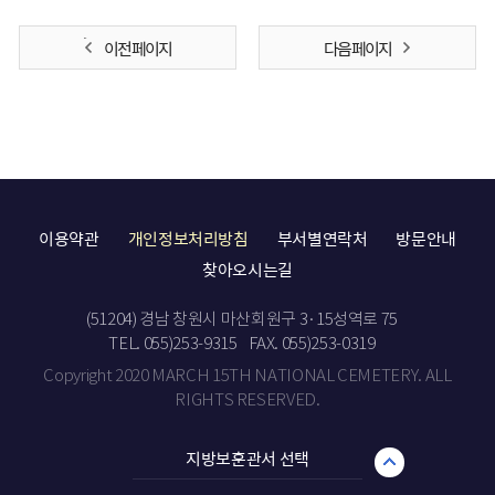
이전 페이지
다음 페이지
이용약관
개인정보처리방침
부서별연락처
방문안내
찾아오시는길
(51204) 경남 창원시 마산회원구 3·15성역로 75
TEL. 055)253-9315
FAX. 055)253-0319
Copyright 2020 MARCH 15TH NATIONAL CEMETERY. ALL
RIGHTS RESERVED.
지방보훈관서 선택