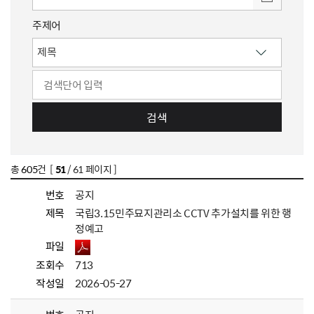
주제어
검색
총
605
건 [
51
/ 61 페이지 ]
번호
공지
제목
국립3.15민주묘지관리소 CCTV 추가설치를 위한 행
정예고
파일
조회수
713
작성일
2026-05-27