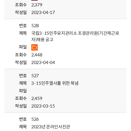
조회수
2,379
작성일
2023-04-17
번호
528
제목
국립3·15민주묘지관리소 조경관리원(기간제근로
자)채용 공고
파일
조회수
2,448
작성일
2023-04-04
번호
527
제목
3·15민주열사를 위한 묵념
파일
조회수
2,459
작성일
2023-03-15
번호
526
제목
2023년 온라인사진관