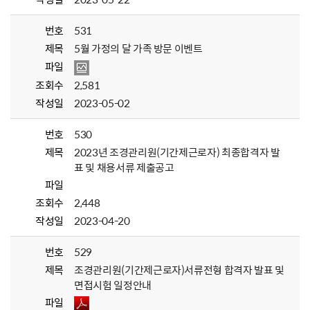
번호
531
제목
5월 가정의 달 가족 방문 이벤트
파일
조회수
2,581
작성일
2023-05-02
번호
530
제목
2023년 조경관리원(기간제근로자) 최종합격자 발
표 및 채용서류 제출공고
파일
조회수
2,448
작성일
2023-04-20
번호
529
제목
조경관리원(기간제근로자)서류전형 합격자 발표 및
면접시험 일정안내
파일