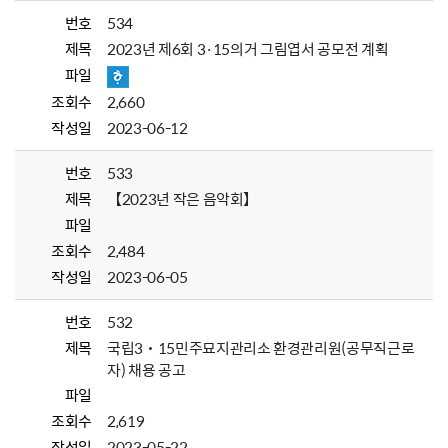
번호
534
제목
2023년 제6회 3·15의거 그림엽서 공모전 계획
파일
조회수
2,660
작성일
2023-06-12
번호
533
제목
【2023년 작은 음악회】
파일
조회수
2,484
작성일
2023-06-05
번호
532
제목
국립3˙15민주묘지관리소 환경관리원(공무직근로
자) 채용 공고
파일
조회수
2,619
작성일
2023-05-22