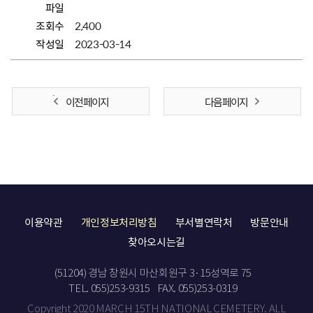
파일
조회수
2,400
작성일
2023-03-14
이전 페이지
다음 페이지
이용약관
개인정보처리방침
부서별연락처
방문안내
찾아오시는길
(51204) 경남 창원시 마산회원구 3·15성역로 75
TEL. 055)253-9315
FAX. 055)253-0319
Copyright 2020 MARCH 15TH NATIONAL CEMETERY. ALL