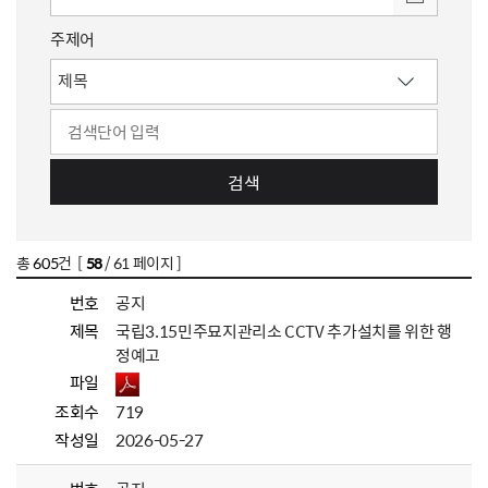
주제어
검색
총
605
건 [
58
/ 61 페이지 ]
번호
공지
제목
국립3.15민주묘지관리소 CCTV 추가설치를 위한 행
정예고
파일
조회수
719
작성일
2026-05-27