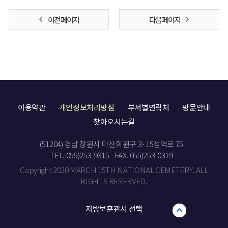
이전 페이지
다음 페이지
이용약관
개인정보처리방침
부서별연락처
방문안내
찾아오시는길
(51204) 경남 창원시 마산회원구 3·15성역로 75
TEL. 055)253-9315
FAX. 055)253-0319
Copyright 2020 MARCH 15TH NATIONAL CEMETERY. ALL
RIGHTS RESERVED.
지방보훈관서 선택