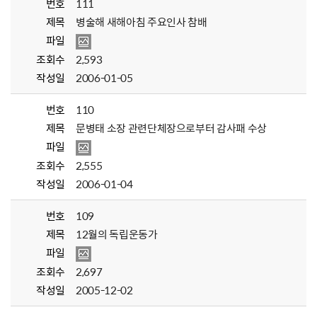
번호
111
제목
병술해 새해아침 주요인사 참배
파일
조회수
2,593
작성일
2006-01-05
번호
110
제목
문병태 소장 관련단체장으로부터 감사패 수상
파일
조회수
2,555
작성일
2006-01-04
번호
109
제목
12월의 독립운동가
파일
조회수
2,697
작성일
2005-12-02