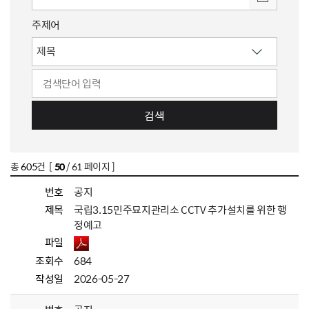
주제어
검색
총
605
건 [
50
/ 61 페이지 ]
번호
공지
제목
국립3.15민주묘지관리소 CCTV 추가설치를 위한 행
정예고
파일
조회수
684
작성일
2026-05-27