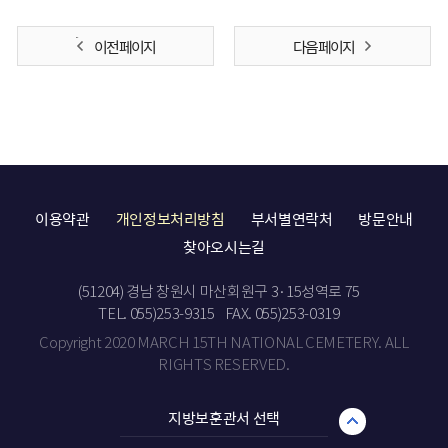
이전 페이지
다음 페이지
이용약관
개인정보처리방침
부서별연락처
방문안내
찾아오시는길
(51204) 경남 창원시 마산회원구 3·15성역로 75
TEL. 055)253-9315
FAX. 055)253-0319
Copyright 2020 MARCH 15TH NATIONAL CEMETERY. ALL
RIGHTS RESERVED.
지방보훈관서 선택