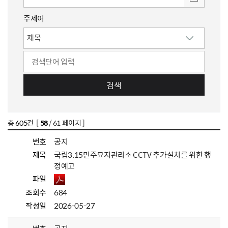
주제어
검색
총
605
건 [
58
/ 61 페이지 ]
번호
공지
제목
국립3.15민주묘지관리소 CCTV 추가설치를 위한 행
정예고
파일
조회수
684
작성일
2026-05-27