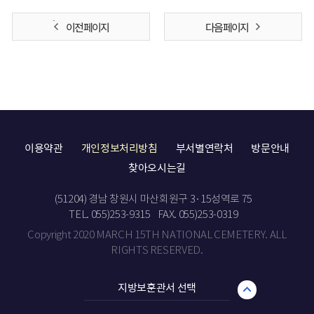
이전 페이지
다음 페이지
이용약관
개인정보처리방침
부서별연락처
방문안내
찾아오시는길
(51204) 경남 창원시 마산회원구 3·15성역로 75
TEL. 055)253-9315
FAX. 055)253-0319
Copyright 2020 MARCH 15TH NATIONAL CEMETERY. ALL
RIGHTS RESERVED.
지방보훈관서 선택