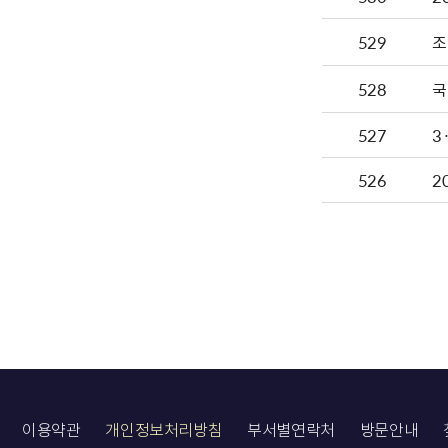
529
조
528
국
527
3
526
2
이용약관
개인정보처리방침
부서별연락처
방문안내