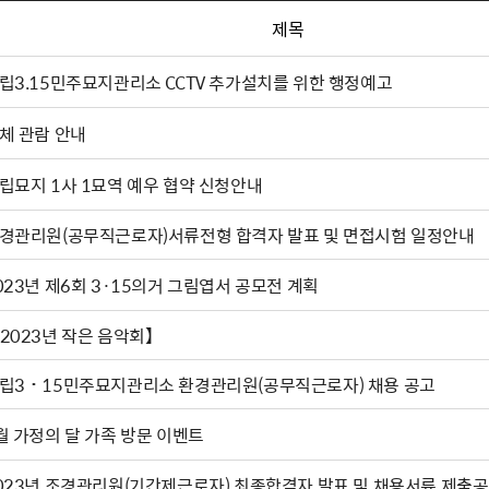
제목
립3.15민주묘지관리소 CCTV 추가설치를 위한 행정예고
체 관람 안내
립묘지 1사 1묘역 예우 협약 신청안내
경관리원(공무직근로자)서류전형 합격자 발표 및 면접시험 일정안내
023년 제6회 3·15의거 그림엽서 공모전 계획
2023년 작은 음악회】
립3˙15민주묘지관리소 환경관리원(공무직근로자) 채용 공고
월 가정의 달 가족 방문 이벤트
023년 조경관리원(기간제근로자) 최종합격자 발표 및 채용서류 제출