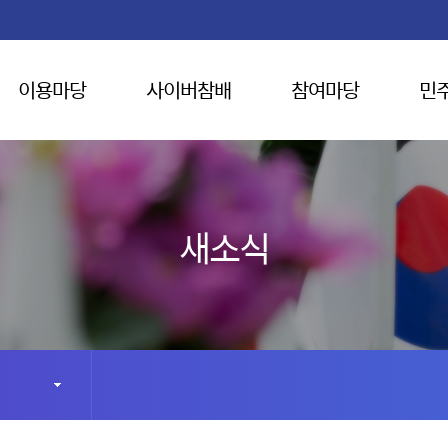
이용마당
사이버참배
참여마당
민
새소식