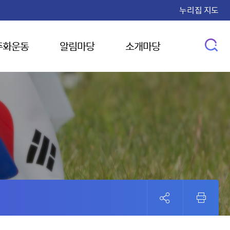
누리집 지도
주화운동
알림마당
소개마당