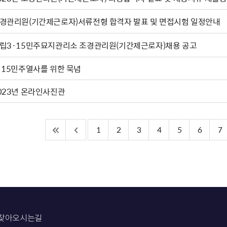
경관리원(기간제근로자)서류전형 합격자 발표 및 면접시험 일정안내
립3·15민주묘지관리소 조경관리원(기간제근로자)채용 공고
·15민주열사를 위한 묵념
023년 온라인사진관
1
2
3
4
5
6
7
찾아오시는길