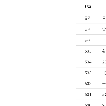
번호
공지
국
공지
단
공지
국
535
환
534
2
533
【
532
국
531
5
530
2