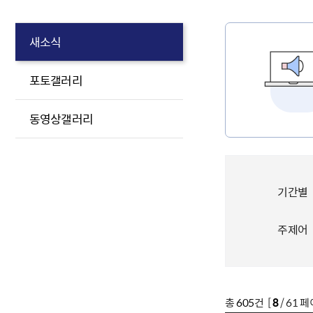
새소식
포토갤러리
동영상갤러리
기간별
주제어
총
605
건 [
8
/ 61 페