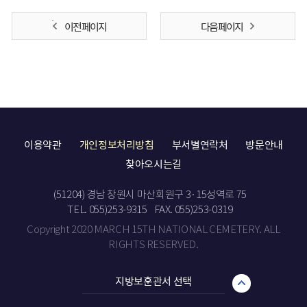
이전 페이지
다음 페이지
이용약관
개인정보처리방침
부서별연락처
방문안내
찾아오시는길
(51204) 경남 창원시 마산회원구 3·15성역로 75
TEL. 055)253-9315
FAX. 055)253-0319
Copyright 2020 MARCH 15TH NATIONAL CEMETERY. ALL
RIGHTS RESERVED.
지방보훈관서 선택