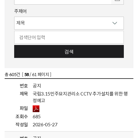
주제어
검색
총
605
건 [
58
/ 61 페이지 ]
번호
공지
제목
국립3.15민주묘지관리소 CCTV 추가설치를 위한 행
정예고
파일
조회수
685
작성일
2026-05-27