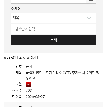
주제어
검색
총
605
건 [
3
/ 61 페이지 ]
번호
공지
제목
국립3.15민주묘지관리소 CCTV 추가설치를 위한 행
정예고
파일
조회수
703
작성일
2026-05-27