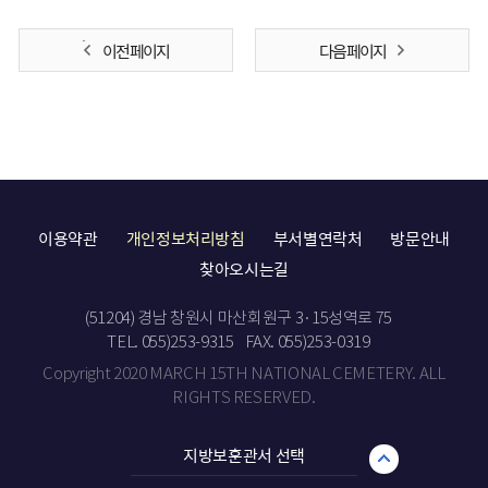
이전 페이지
다음 페이지
이용약관
개인정보처리방침
부서별연락처
방문안내
찾아오시는길
(51204) 경남 창원시 마산회원구 3·15성역로 75
TEL. 055)253-9315
FAX. 055)253-0319
Copyright 2020 MARCH 15TH NATIONAL CEMETERY. ALL
RIGHTS RESERVED.
지방보훈관서 선택