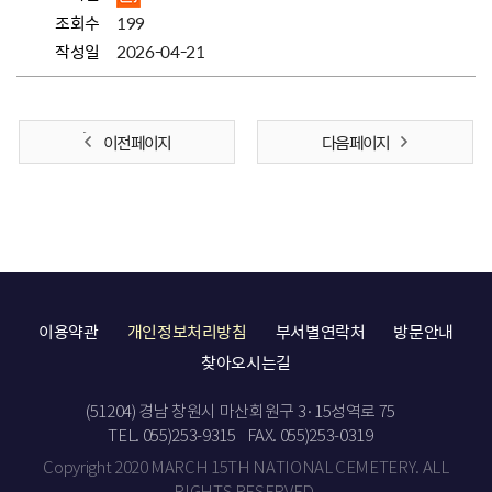
조회수
199
작성일
2026-04-21
이전 페이지
다음 페이지
이용약관
개인정보처리방침
부서별연락처
방문안내
찾아오시는길
(51204) 경남 창원시 마산회원구 3·15성역로 75
TEL. 055)253-9315
FAX. 055)253-0319
Copyright 2020 MARCH 15TH NATIONAL CEMETERY. ALL
RIGHTS RESERVED.