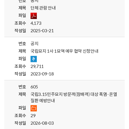
번호
공지
제목
단체 관람 안내
파일
조회수
4,173
작성일
2025-03-21
번호
공지
제목
국립묘지 1사 1묘역 예우 협약 신청안내
파일
조회수
29,711
작성일
2023-09-18
번호
605
제목
국립3.15민주묘지 방문객(참배객) 대상 폭염·온열
질환 예방안내
파일
조회수
29
작성일
2026-08-03