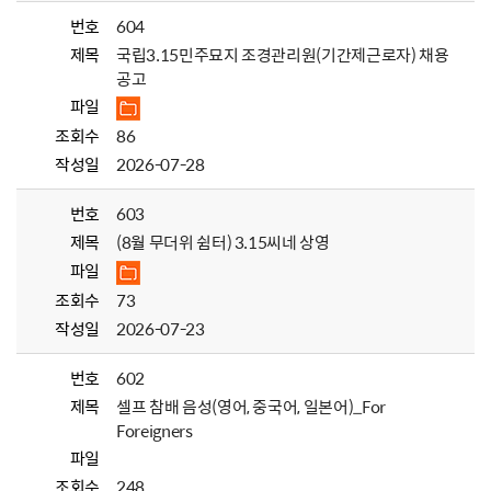
번호
604
제목
국립3.15민주묘지 조경관리원(기간제근로자) 채용
공고
파일
조회수
86
작성일
2026-07-28
번호
603
제목
(8월 무더위 쉼터) 3.15씨네 상영
파일
조회수
73
작성일
2026-07-23
번호
602
제목
셀프 참배 음성(영어, 중국어, 일본어)_For
Foreigners
파일
조회수
248