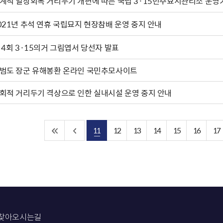
계적 일상회복 거리두기 개편에 따른 국립 3·15민주묘지관리소 운영
021년 추석 연휴 국립묘지 현장참배 운영 중지 안내
 4회 3·15의거 그림엽서 당선자 발표
범도 장군 유해봉환 온라인 국민추모사이트
회적 거리두기 격상으로 인한 실내시설 운영 중지 안내
11
12
13
14
15
16
17
찾아오시는길