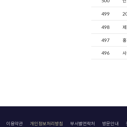
500
단
499
2
498
제
497
홍
496
사
이용약관
개인정보처리방침
부서별연락처
방문안내