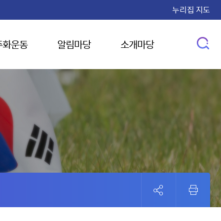
누리집 지도
주화운동
알림마당
소개마당