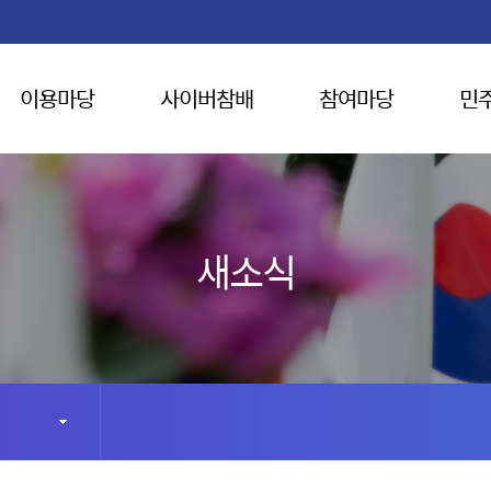
이용마당
사이버참배
참여마당
민
새소식