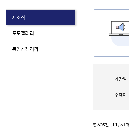
새소식
포토갤러리
동영상갤러리
기간별
주제어
총
605
건 [
11
/ 61 